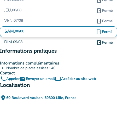
door_front
Fermé
JEU.
06/08
door_front
Fermé
VEN.
07/08
door_front
Fermé
SAM.
08/08
door_front
Fermé
DIM.
09/08
door_front
Fermé
Informations pratiques
Informations complémentaires
Nombre de places assises : 40
Contact
phone
email
computer
Appeler
Envoyer un email
Accéder au site web
(nouvel onglet)
Localisation
place
60 Boulevard Vauban, 59800 Lille, France
(ouvrir dans Google Maps)
(nouvel onglet)