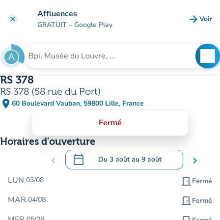
Aller au contenu principal
Affluences
arrow_forward
Voir
clear
(nouve
GRATUIT
– Google Play
search
See
Rechercher un établissement
RS 378
RS 378 (58 rue du Port)
place
60 Boulevard Vauban, 59800 Lille, France
(ouvrir dans Google Maps)
(nouvel onglet)
Fermé
Horaires d'ouverture
calendar_today
chevron_left
Du
3 août
au
9 août
chevron_right
.
Ouvrir le calendrier pour changer de dat
LUN.
03/08
door_front
Fermé
MAR.
04/08
door_front
Fermé
MER.
05/08