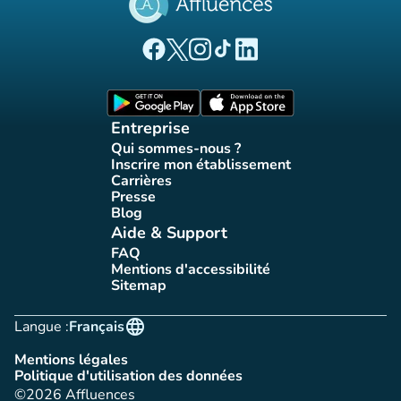
(nouvel onglet)
(nouvel onglet)
(nouvel onglet)
(nouvel onglet)
(nouvel onglet)
Page Facebook Affluences
Page Twitter Affluences
Page Instagram Affluences
Page Tiktok Affluences
Page LinkedIn Affluences
(nouvel onglet)
(nouvel onglet)
Entreprise
Qui sommes-nous ?
(nouvel onglet)
Inscrire mon établissement
(nouvel onglet)
Carrières
(nouvel onglet)
Presse
(nouvel onglet)
Blog
(nouvel onglet)
Aide & Support
FAQ
(nouvel onglet)
Mentions d'accessibilité
(nouvel onglet)
Sitemap
(nouvel onglet)
language
Langue :
Français
Mentions légales
(nouvel onglet)
Politique d'utilisation des données
(nouvel onglet)
©2026 Affluences