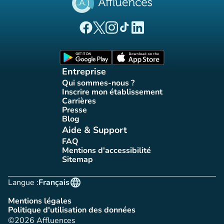
(nouvel onglet)
(nouvel onglet)
(nouvel onglet)
(nouvel onglet)
(nouvel onglet)
Page Facebook Affluences
Page Twitter Affluences
Page Instagram Affluences
Page Tiktok Affluences
Page LinkedIn Affluences
(nouvel onglet)
(nouvel onglet)
Entreprise
Qui sommes-nous ?
(nouvel onglet)
Inscrire mon établissement
(nouvel onglet)
Carrières
(nouvel onglet)
Presse
(nouvel onglet)
Blog
(nouvel onglet)
Aide & Support
FAQ
(nouvel onglet)
Mentions d'accessibilité
(nouvel onglet)
Sitemap
(nouvel onglet)
language
Langue :
Français
Mentions légales
(nouvel onglet)
Politique d'utilisation des données
(nouvel onglet)
©2026 Affluences