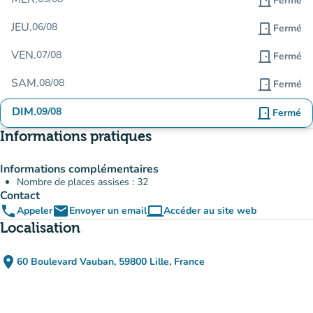
door_front
Fermé
JEU.
06/08
door_front
Fermé
VEN.
07/08
door_front
Fermé
SAM.
08/08
door_front
Fermé
DIM.
09/08
door_front
Fermé
Informations pratiques
Informations complémentaires
Nombre de places assises : 32
Contact
phone
email
computer
Appeler
Envoyer un email
Accéder au site web
(nouvel onglet)
Localisation
place
60 Boulevard Vauban, 59800 Lille, France
(ouvrir dans Google Maps)
(nouvel onglet)