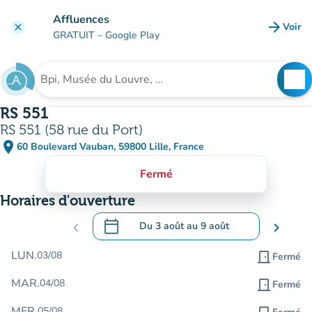
Aller au contenu principal
Affluences
arrow_forward
Voir
clear
(nouve
GRATUIT
– Google Play
search
See
Rechercher un établissement
RS 551
RS 551 (58 rue du Port)
place
60 Boulevard Vauban, 59800 Lille, France
(ouvrir dans Google Maps)
(nouvel onglet)
Fermé
Horaires d'ouverture
calendar_today
chevron_left
Du
3 août
au
9 août
chevron_right
.
Ouvrir le calendrier pour changer de dat
LUN.
03/08
door_front
Fermé
MAR.
04/08
door_front
Fermé
MER.
05/08