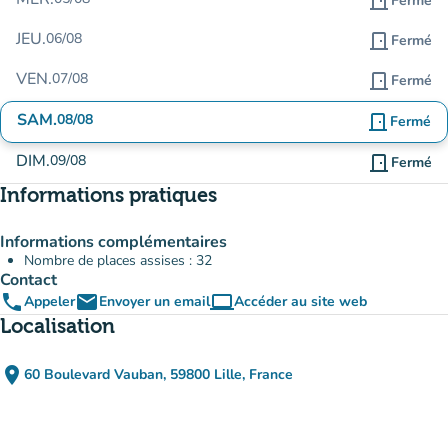
door_front
Fermé
JEU.
06/08
door_front
Fermé
VEN.
07/08
door_front
Fermé
SAM.
08/08
door_front
Fermé
DIM.
09/08
door_front
Fermé
Informations pratiques
Informations complémentaires
Nombre de places assises : 32
Contact
phone
email
computer
Appeler
Envoyer un email
Accéder au site web
(nouvel onglet)
Localisation
place
60 Boulevard Vauban, 59800 Lille, France
(ouvrir dans Google Maps)
(nouvel onglet)