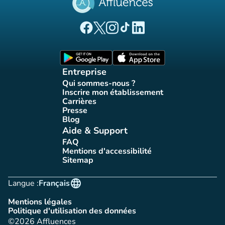
(nouvel onglet)
(nouvel onglet)
(nouvel onglet)
(nouvel onglet)
(nouvel onglet)
Page Facebook Affluences
Page Twitter Affluences
Page Instagram Affluences
Page Tiktok Affluences
Page LinkedIn Affluences
(nouvel onglet)
(nouvel onglet)
Entreprise
Qui sommes-nous ?
(nouvel onglet)
Inscrire mon établissement
(nouvel onglet)
Carrières
(nouvel onglet)
Presse
(nouvel onglet)
Blog
(nouvel onglet)
Aide & Support
FAQ
(nouvel onglet)
Mentions d'accessibilité
(nouvel onglet)
Sitemap
(nouvel onglet)
language
Langue :
Français
Mentions légales
(nouvel onglet)
Politique d'utilisation des données
(nouvel onglet)
©2026 Affluences