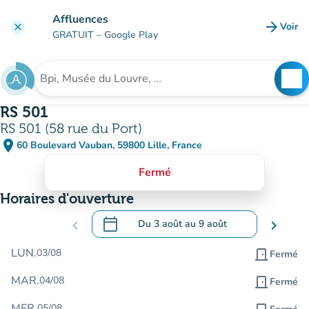
Aller au contenu principal
Affluences
arrow_forward
Voir
clear
(nouve
GRATUIT
– Google Play
search
See
Rechercher un établissement
RS 501
RS 501 (58 rue du Port)
place
60 Boulevard Vauban, 59800 Lille, France
(ouvrir dans Google Maps)
(nouvel onglet)
Fermé
Horaires d'ouverture
calendar_today
chevron_left
Du
3 août
au
9 août
chevron_right
.
Ouvrir le calendrier pour changer de dat
LUN.
03/08
door_front
Fermé
MAR.
04/08
door_front
Fermé
MER.
05/08