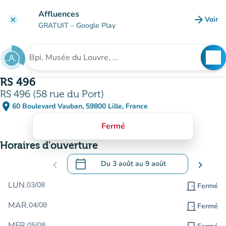
Aller au contenu principal
Affluences
arrow_forward
Voir
clear
(nouve
GRATUIT
– Google Play
search
See
Rechercher un établissement
RS 496
RS 496 (58 rue du Port)
place
60 Boulevard Vauban, 59800 Lille, France
(ouvrir dans Google Maps)
(nouvel onglet)
Fermé
Horaires d'ouverture
calendar_today
chevron_left
Du
3 août
au
9 août
chevron_right
.
Ouvrir le calendrier pour changer de dat
LUN.
03/08
door_front
Fermé
MAR.
04/08
door_front
Fermé
MER.
05/08