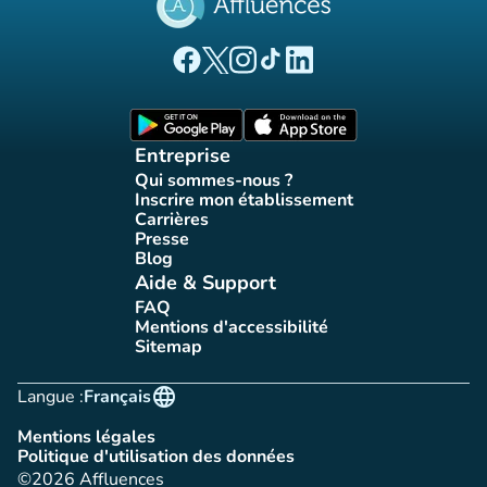
(nouvel onglet)
(nouvel onglet)
(nouvel onglet)
(nouvel onglet)
(nouvel onglet)
Page Facebook Affluences
Page Twitter Affluences
Page Instagram Affluences
Page Tiktok Affluences
Page LinkedIn Affluences
(nouvel onglet)
(nouvel onglet)
Entreprise
Qui sommes-nous ?
(nouvel onglet)
Inscrire mon établissement
(nouvel onglet)
Carrières
(nouvel onglet)
Presse
(nouvel onglet)
Blog
(nouvel onglet)
Aide & Support
FAQ
(nouvel onglet)
Mentions d'accessibilité
(nouvel onglet)
Sitemap
(nouvel onglet)
language
Langue :
Français
Mentions légales
(nouvel onglet)
Politique d'utilisation des données
(nouvel onglet)
©2026 Affluences