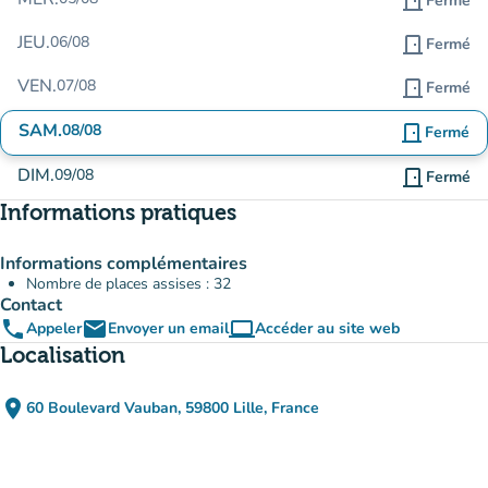
door_front
Fermé
JEU.
06/08
door_front
Fermé
VEN.
07/08
door_front
Fermé
SAM.
08/08
door_front
Fermé
DIM.
09/08
door_front
Fermé
Informations pratiques
Informations complémentaires
Nombre de places assises : 32
Contact
phone
email
computer
Appeler
Envoyer un email
Accéder au site web
(nouvel onglet)
Localisation
place
60 Boulevard Vauban, 59800 Lille, France
(ouvrir dans Google Maps)
(nouvel onglet)