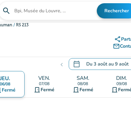
search
Rechercher
Rechercher un établissement
chuman
RS 213
share
Part
mail_outline
Cont
calendar_today
Du
3 août
au
9 août
chevron_left
.
Ouvrir le calendrier pour 
VEN.
SAM.
DIM.
JEU.
07/08
08/08
09/08
06/08
door_front
door_front
door_front
ont
Fermé
Fermé
Ferm
Fermé