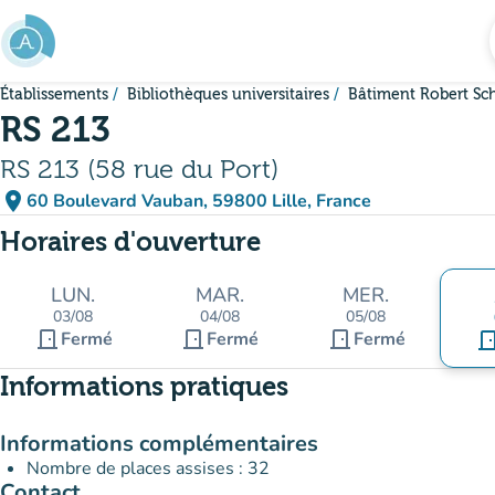
Aller au contenu principal
Établissements
Bibliothèques universitaires
Bâtiment Robert S
RS 213
RS 213 (58 rue du Port)
place
60 Boulevard Vauban, 59800 Lille, France
(ouvrir dans Google Maps)
(nouvel onglet)
Horaires d'ouverture
LUN.
MAR.
MER.
03/08
04/08
05/08
door_front
door_front
door_front
Fermé
Fermé
Fermé
door_fr
Informations pratiques
Informations complémentaires
Nombre de places assises : 32
Contact