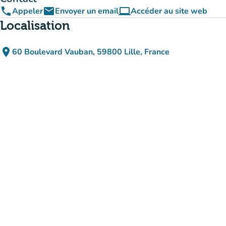
phone
email
computer
Appeler
Envoyer un email
Accéder au site web
(nouvel onglet)
Localisation
place
60 Boulevard Vauban, 59800 Lille, France
(ouvrir dans Google Maps)
(nouvel onglet)