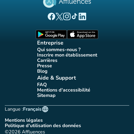
(nouvel onglet)
(nouvel onglet)
(nouvel onglet)
(nouvel onglet)
(nouvel onglet)
Page Facebook Affluences
Page Twitter Affluences
Page Instagram Affluences
Page Tiktok Affluences
Page LinkedIn Affluences
(nouvel onglet)
(nouvel onglet)
Entreprise
Qui sommes-nous ?
(nouvel onglet)
Inscrire mon établissement
(nouvel onglet)
Carrières
(nouvel onglet)
Presse
(nouvel onglet)
Blog
(nouvel onglet)
Aide & Support
FAQ
(nouvel onglet)
Mentions d'accessibilité
(nouvel onglet)
Sitemap
(nouvel onglet)
language
Langue :
Français
Mentions légales
(nouvel onglet)
Politique d'utilisation des données
(nouvel onglet)
©2026 Affluences