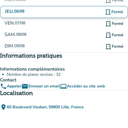
door_front
Fermé
JEU.
06/08
door_front
Fermé
VEN.
07/08
door_front
Fermé
SAM.
08/08
door_front
Fermé
DIM.
09/08
door_front
Fermé
Informations pratiques
Informations complémentaires
Nombre de places assises : 32
Contact
phone
email
computer
Appeler
Envoyer un email
Accéder au site web
(nouvel onglet)
Localisation
place
60 Boulevard Vauban, 59800 Lille, France
(ouvrir dans Google Maps)
(nouvel onglet)