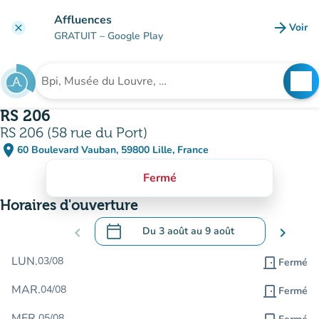
Aller au contenu principal
Affluences
arrow_forward
Voir
clear
(nouve
GRATUIT
– Google Play
search
See
Rechercher un établissement
RS 206
RS 206 (58 rue du Port)
place
60 Boulevard Vauban, 59800 Lille, France
(ouvrir dans Google Maps)
(nouvel onglet)
Fermé
Horaires d'ouverture
calendar_today
chevron_left
Du
3 août
au
9 août
chevron_right
.
Ouvrir le calendrier pour changer de dat
LUN.
03/08
door_front
Fermé
MAR.
04/08
door_front
Fermé
MER.
05/08