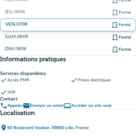
door_front
Fermé
JEU.
06/08
door_front
Fermé
VEN.
07/08
door_front
Fermé
SAM.
08/08
door_front
Fermé
DIM.
09/08
door_front
Fermé
Informations pratiques
Services disponibles
check
check
Accès PMR
Prises électriques
check
Wifi
Contact
phone
email
computer
Appeler
Envoyer un email
Accéder au site web
(nouvel onglet)
Localisation
place
60 Boulevard Vauban, 59800 Lille, France
(ouvrir dans Google Maps)
(nouvel onglet)