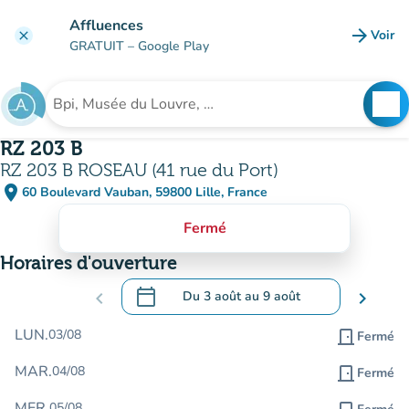
Aller au contenu principal
Affluences
arrow_forward
Voir
clear
(nouve
GRATUIT
– Google Play
search
See
Rechercher un établissement
RZ 203 B
RZ 203 B ROSEAU (41 rue du Port)
place
60 Boulevard Vauban, 59800 Lille, France
(ouvrir dans Google Maps)
(nouvel onglet)
Fermé
Horaires d'ouverture
calendar_today
chevron_left
Du
3 août
au
9 août
chevron_right
.
Ouvrir le calendrier pour changer de dat
LUN.
03/08
door_front
Fermé
MAR.
04/08
door_front
Fermé
MER.
05/08