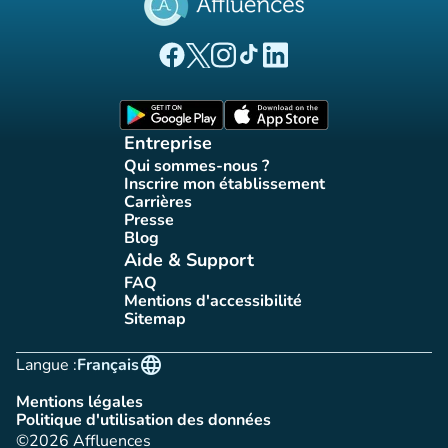
(nouvel onglet)
(nouvel onglet)
(nouvel onglet)
(nouvel onglet)
(nouvel onglet)
Page Facebook Affluences
Page Twitter Affluences
Page Instagram Affluences
Page Tiktok Affluences
Page LinkedIn Affluences
(nouvel onglet)
(nouvel onglet)
Entreprise
Qui sommes-nous ?
(nouvel onglet)
Inscrire mon établissement
(nouvel onglet)
Carrières
(nouvel onglet)
Presse
(nouvel onglet)
Blog
(nouvel onglet)
Aide & Support
FAQ
(nouvel onglet)
Mentions d'accessibilité
(nouvel onglet)
Sitemap
(nouvel onglet)
language
Langue :
Français
Mentions légales
(nouvel onglet)
Politique d'utilisation des données
(nouvel onglet)
©2026 Affluences