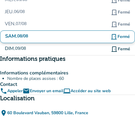
door_front
Fermé
JEU.
06/08
door_front
Fermé
VEN.
07/08
door_front
Fermé
SAM.
08/08
door_front
Fermé
DIM.
09/08
door_front
Fermé
Informations pratiques
Informations complémentaires
Nombre de places assises : 60
Contact
phone
email
computer
Appeler
Envoyer un email
Accéder au site web
(nouvel onglet)
Localisation
place
60 Boulevard Vauban, 59800 Lille, France
(ouvrir dans Google Maps)
(nouvel onglet)