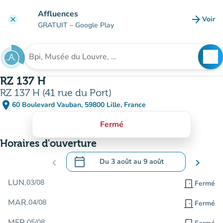
Aller au contenu principal
Affluences
arrow_forward
Voir
clear
(nouve
GRATUIT
– Google Play
search
See
Rechercher un établissement
RZ 137 H
RZ 137 H (41 rue du Port)
place
60 Boulevard Vauban, 59800 Lille, France
(ouvrir dans Google Maps)
(nouvel onglet)
Fermé
Horaires d'ouverture
calendar_today
chevron_left
Du
3 août
au
9 août
chevron_right
.
Ouvrir le calendrier pour changer de dat
LUN.
03/08
door_front
Fermé
MAR.
04/08
door_front
Fermé
MER.
05/08