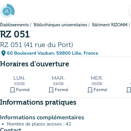
Aller au contenu principal
Établissements
Bibliothèques universitaires
Bâtiment RIZOMM
RZ 051
RZ 051 (41 rue du Port)
place
60 Boulevard Vauban, 59800 Lille, France
(ouvrir dans Google Maps)
(nouvel onglet)
Horaires d'ouverture
LUN.
MAR.
MER.
03/08
04/08
05/08
door_front
door_front
door_front
door_fro
Fermé
Fermé
Fermé
Informations pratiques
Informations complémentaires
Nombre de places assises : 42
Contact