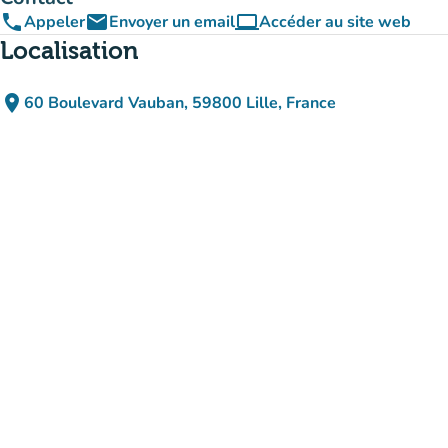
phone
email
computer
Appeler
Envoyer un email
Accéder au site web
(nouvel onglet)
Localisation
place
60 Boulevard Vauban, 59800 Lille, France
(ouvrir dans Google Maps)
(nouvel onglet)