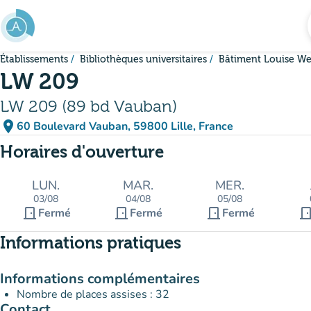
Aller au contenu principal
Établissements
Bibliothèques universitaires
Bâtiment Louise We
LW 209
LW 209 (89 bd Vauban)
place
60 Boulevard Vauban, 59800 Lille, France
(ouvrir dans Google Maps)
(nouvel onglet)
Horaires d'ouverture
LUN.
MAR.
MER.
03/08
04/08
05/08
door_front
door_front
door_front
door_fro
Fermé
Fermé
Fermé
Informations pratiques
Informations complémentaires
Nombre de places assises : 32
Contact