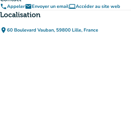
phone
email
computer
Appeler
Envoyer un email
Accéder au site web
(nouvel onglet)
Localisation
place
60 Boulevard Vauban, 59800 Lille, France
(ouvrir dans Google Maps)
(nouvel onglet)