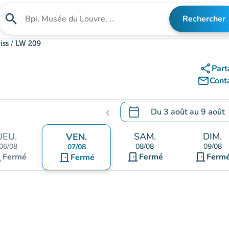
search
Rechercher
Rechercher un établissement
iss
LW 209
share
Part
mail_outline
Cont
calendar_today
Du
3 août
au
9 août
chevron_left
.
Ouvrir le calendrier pour 
JEU.
SAM.
DIM.
VEN.
06/08
08/08
09/08
07/08
nt
door_front
door_front
Fermé
door_front
Fermé
Ferm
Fermé