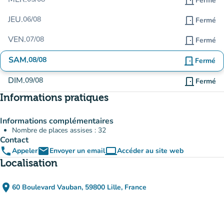
door_front
Fermé
JEU.
06/08
door_front
Fermé
VEN.
07/08
door_front
Fermé
SAM.
08/08
door_front
Fermé
DIM.
09/08
door_front
Fermé
Informations pratiques
Informations complémentaires
Nombre de places assises : 32
Contact
phone
email
computer
Appeler
Envoyer un email
Accéder au site web
(nouvel onglet)
Localisation
place
60 Boulevard Vauban, 59800 Lille, France
(ouvrir dans Google Maps)
(nouvel onglet)