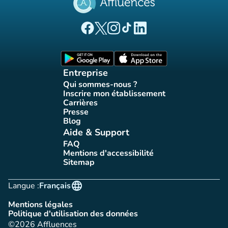
(nouvel onglet)
(nouvel onglet)
(nouvel onglet)
(nouvel onglet)
(nouvel onglet)
Page Facebook Affluences
Page Twitter Affluences
Page Instagram Affluences
Page Tiktok Affluences
Page LinkedIn Affluences
(nouvel onglet)
(nouvel onglet)
Entreprise
Qui sommes-nous ?
(nouvel onglet)
Inscrire mon établissement
(nouvel onglet)
Carrières
(nouvel onglet)
Presse
(nouvel onglet)
Blog
(nouvel onglet)
Aide & Support
FAQ
(nouvel onglet)
Mentions d'accessibilité
(nouvel onglet)
Sitemap
(nouvel onglet)
language
Langue :
Français
Mentions légales
(nouvel onglet)
Politique d'utilisation des données
(nouvel onglet)
©2026 Affluences