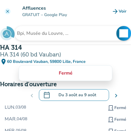
Aller au contenu principal
Affluences
arrow_forward
Voir
clear
(nouve
GRATUIT
– Google Play
search
See
Rechercher un établissement
HA 314
HA 314 (60 bd Vauban)
place
60 Boulevard Vauban, 59800 Lille, France
(ouvrir dans Google Maps)
(nouvel onglet)
Fermé
Horaires d'ouverture
calendar_today
chevron_left
Du
3 août
au
9 août
chevron_right
.
Ouvrir le calendrier pour changer de dat
LUN.
03/08
door_front
Fermé
MAR.
04/08
door_front
Fermé
MER.
05/08