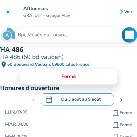
Aller au contenu principal
Affluences
arrow_forward
Voir
clear
(nouve
GRATUIT
– Google Play
search
See
Rechercher un établissement
HA 486
HA 486 (60 bd vauban)
place
60 Boulevard Vauban, 59800 Lille, France
(ouvrir dans Google Maps)
(nouvel onglet)
Fermé
Horaires d'ouverture
calendar_today
chevron_left
Du
3 août
au
9 août
chevron_right
.
Ouvrir le calendrier pour changer de dat
LUN.
03/08
door_front
Fermé
MAR.
04/08
door_front
Fermé
MER.
05/08