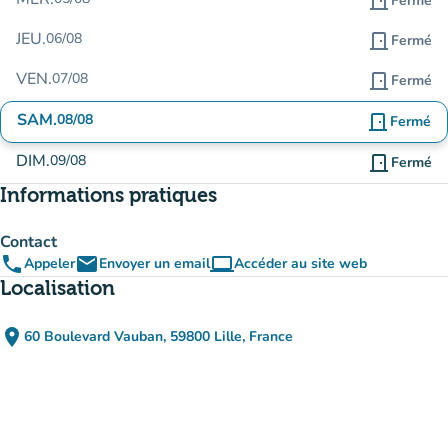
door_front
Fermé
JEU.
06/08
door_front
Fermé
VEN.
07/08
door_front
Fermé
SAM.
08/08
door_front
Fermé
DIM.
09/08
door_front
Fermé
Informations pratiques
Contact
phone
email
computer
Appeler
Envoyer un email
Accéder au site web
(nouvel onglet)
Localisation
place
60 Boulevard Vauban, 59800 Lille, France
(ouvrir dans Google Maps)
(nouvel onglet)