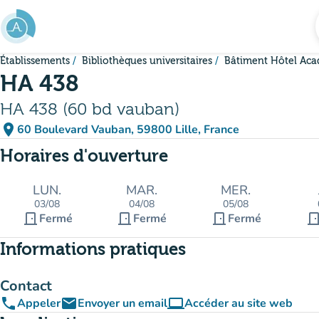
Aller au contenu principal
Établissements
Bibliothèques universitaires
Bâtiment Hôtel Ac
HA 438
HA 438 (60 bd vauban)
place
60 Boulevard Vauban, 59800 Lille, France
(ouvrir dans Google Maps)
(nouvel onglet)
Horaires d'ouverture
LUN.
MAR.
MER.
03/08
04/08
05/08
door_front
door_front
door_front
door_fro
Fermé
Fermé
Fermé
Informations pratiques
Contact
phone
email
computer
Appeler
Envoyer un email
Accéder au site web
(nouvel onglet)