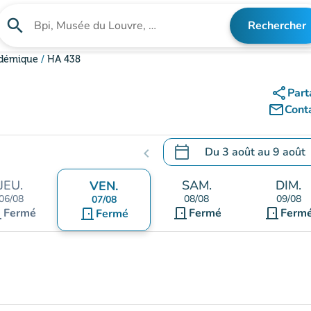
search
Rechercher
Rechercher un établissement
adémique
HA 438
share
Part
mail_outline
Cont
calendar_today
Du
3 août
au
9 août
chevron_left
.
Ouvrir le calendrier pour 
JEU.
SAM.
DIM.
VEN.
06/08
08/08
09/08
07/08
nt
door_front
door_front
Fermé
door_front
Fermé
Ferm
Fermé