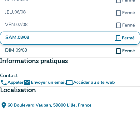
door_front
Fermé
JEU.
06/08
door_front
Fermé
VEN.
07/08
door_front
Fermé
SAM.
08/08
door_front
Fermé
DIM.
09/08
door_front
Fermé
Informations pratiques
Contact
phone
email
computer
Appeler
Envoyer un email
Accéder au site web
(nouvel onglet)
Localisation
place
60 Boulevard Vauban, 59800 Lille, France
(ouvrir dans Google Maps)
(nouvel onglet)