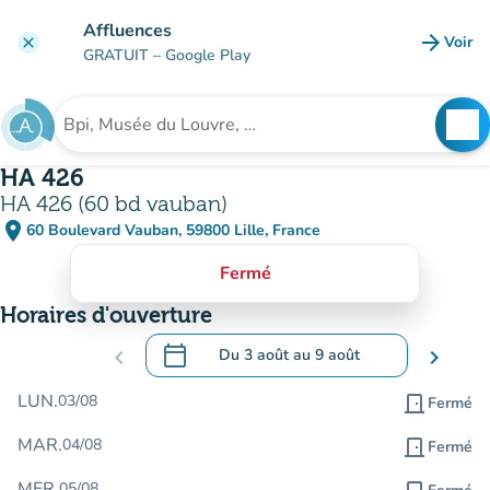
Aller au contenu principal
Affluences
arrow_forward
Voir
clear
(nouve
GRATUIT
– Google Play
search
See
Rechercher un établissement
HA 426
HA 426 (60 bd vauban)
place
60 Boulevard Vauban, 59800 Lille, France
(ouvrir dans Google Maps)
(nouvel onglet)
Fermé
Horaires d'ouverture
calendar_today
chevron_left
Du
3 août
au
9 août
chevron_right
.
Ouvrir le calendrier pour changer de dat
LUN.
03/08
door_front
Fermé
MAR.
04/08
door_front
Fermé
MER.
05/08