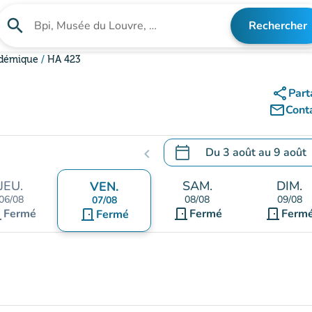
search
Rechercher
Rechercher un établissement
adémique
HA 423
share
Part
mail_outline
Cont
calendar_today
Du
3 août
au
9 août
chevron_left
.
Ouvrir le calendrier pour 
JEU.
SAM.
DIM.
VEN.
06/08
08/08
09/08
07/08
nt
door_front
door_front
Fermé
door_front
Fermé
Ferm
Fermé