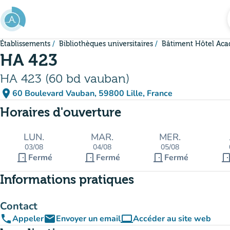
Aller au contenu principal
Établissements
Bibliothèques universitaires
Bâtiment Hôtel Ac
HA 423
HA 423 (60 bd vauban)
place
60 Boulevard Vauban, 59800 Lille, France
(ouvrir dans Google Maps)
(nouvel onglet)
Horaires d'ouverture
LUN.
MAR.
MER.
03/08
04/08
05/08
door_front
door_front
door_front
door_fro
Fermé
Fermé
Fermé
Informations pratiques
Contact
phone
email
computer
Appeler
Envoyer un email
Accéder au site web
(nouvel onglet)