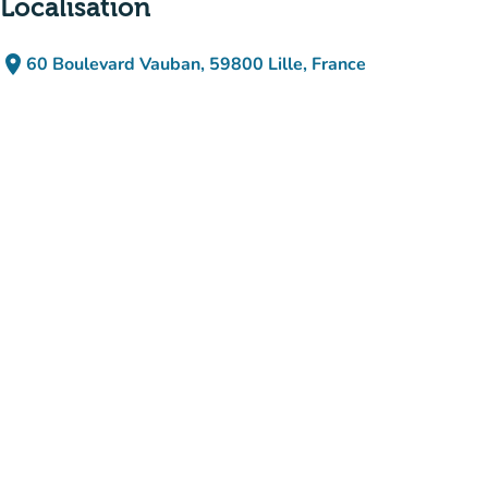
Localisation
place
60 Boulevard Vauban, 59800 Lille, France
(ouvrir dans Google Maps)
(nouvel onglet)