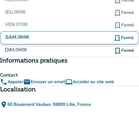
door_front
Fermé
JEU.
06/08
door_front
Fermé
VEN.
07/08
door_front
Fermé
SAM.
08/08
door_front
Fermé
DIM.
09/08
door_front
Fermé
Informations pratiques
Contact
phone
email
computer
Appeler
Envoyer un email
Accéder au site web
(nouvel onglet)
Localisation
place
60 Boulevard Vauban, 59800 Lille, France
(ouvrir dans Google Maps)
(nouvel onglet)