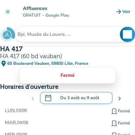
Aller au contenu principal
Affluences
arrow_forward
Voir
clear
(nouve
GRATUIT
– Google Play
search
See
Rechercher un établissement
HA 417
HA 417 (60 bd vauban)
place
60 Boulevard Vauban, 59800 Lille, France
(ouvrir dans Google Maps)
(nouvel onglet)
Fermé
Horaires d'ouverture
calendar_today
chevron_left
Du
3 août
au
9 août
chevron_right
.
Ouvrir le calendrier pour changer de dat
LUN.
03/08
door_front
Fermé
MAR.
04/08
door_front
Fermé
MER.
05/08