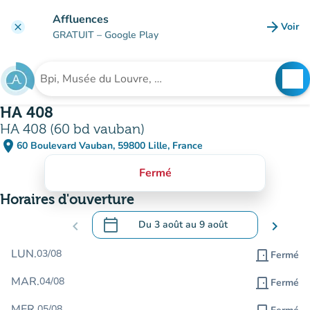
Aller au contenu principal
Affluences
arrow_forward
Voir
clear
(nouve
GRATUIT
– Google Play
search
See
Rechercher un établissement
HA 408
HA 408 (60 bd vauban)
place
60 Boulevard Vauban, 59800 Lille, France
(ouvrir dans Google Maps)
(nouvel onglet)
Fermé
Horaires d'ouverture
calendar_today
chevron_left
Du
3 août
au
9 août
chevron_right
.
Ouvrir le calendrier pour changer de dat
LUN.
03/08
door_front
Fermé
MAR.
04/08
door_front
Fermé
MER.
05/08