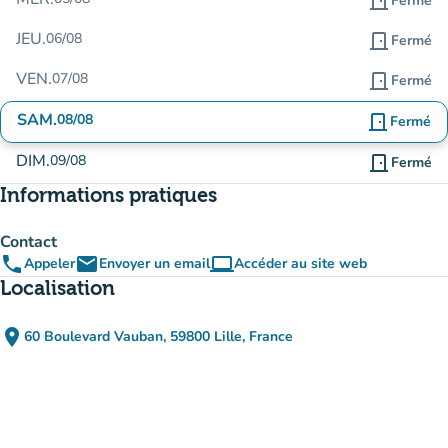
door_front
Fermé
JEU.
06/08
door_front
Fermé
VEN.
07/08
door_front
Fermé
SAM.
08/08
door_front
Fermé
DIM.
09/08
door_front
Fermé
Informations pratiques
Contact
phone
email
computer
Appeler
Envoyer un email
Accéder au site web
(nouvel onglet)
Localisation
place
60 Boulevard Vauban, 59800 Lille, France
(ouvrir dans Google Maps)
(nouvel onglet)