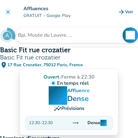
Aller au contenu principal
Affluences
arrow_forward
Voir
clear
(nouve
GRATUIT
– Google Play
search
See
Rechercher un établissement
Basic Fit rue crozatier
Basic Fit rue crozatier
place
17 Rue Crozatier, 75012 Paris, France
(ouvrir dans Google Maps)
(nouvel onglet)
Ouvert
-
Ferme à 22:30
En temps réel
man
man
man
Affluence
Dense
insights
Prévisions
trending_flat
12:30
–
22:30
Dense
man
man
man
Stable