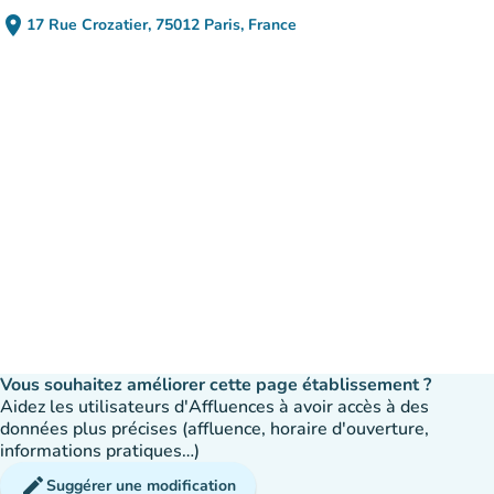
place
17 Rue Crozatier, 75012 Paris, France
(ouvrir dans Google Maps)
(nouvel onglet)
Vous souhaitez améliorer cette page établissement ?
Aidez les utilisateurs d'Affluences à avoir accès à des
données plus précises (affluence, horaire d'ouverture,
informations pratiques…)
edit
Suggérer une modification