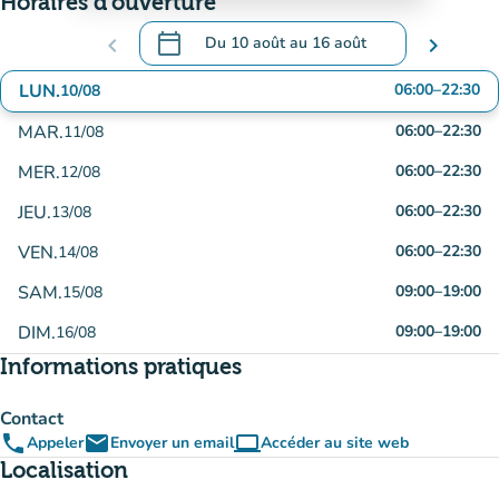
Horaires d'ouverture
calendar_today
chevron_left
Du
10 août
au
16 août
chevron_right
.
Ouvrir le calendrier pour changer de date
LUN.
06:00
–
22:30
10/08
MAR.
06:00
–
22:30
11/08
MER.
06:00
–
22:30
12/08
JEU.
06:00
–
22:30
13/08
VEN.
06:00
–
22:30
14/08
SAM.
09:00
–
19:00
15/08
DIM.
09:00
–
19:00
16/08
Informations pratiques
Contact
phone
email
computer
Appeler
Envoyer un email
Accéder au site web
(nouvel onglet)
Localisation