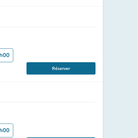
h00
Réserver
h00