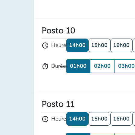
Posto 10
14h00
15h00
16h00
Heure
schedule
01h00
02h00
03h00
Durée
timer
Posto 11
14h00
15h00
16h00
Heure
schedule