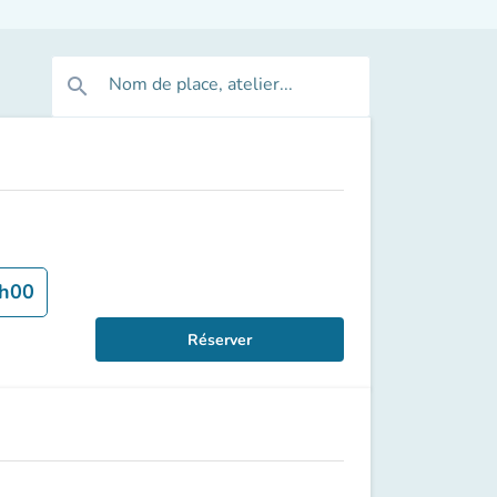
Nom de place, atelier...
search
h00
Réserver