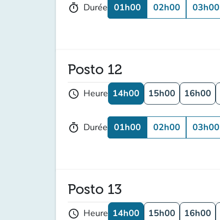
01h00
02h00
03h00
Durée
timer
Posto 12
14h00
15h00
16h00
Heure
schedule
01h00
02h00
03h00
Durée
timer
Posto 13
14h00
15h00
16h00
Heure
schedule