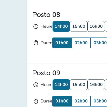
Posto 08
14h00
15h00
16h00
Heure
schedule
01h00
02h00
03h00
Durée
timer
Posto 09
14h00
15h00
16h00
Heure
schedule
01h00
02h00
03h00
Durée
timer