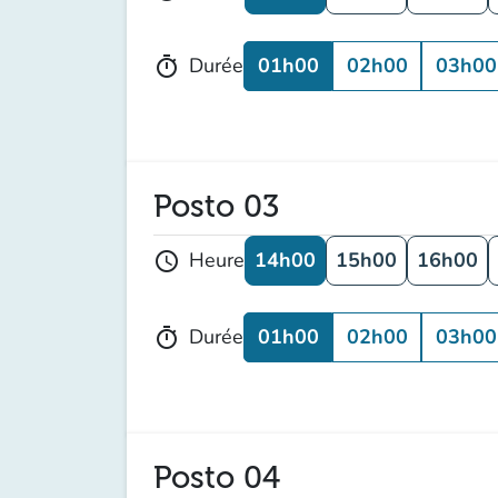
01h00
02h00
03h00
Durée
timer
Posto 03
14h00
15h00
16h00
Heure
schedule
01h00
02h00
03h00
Durée
timer
Posto 04