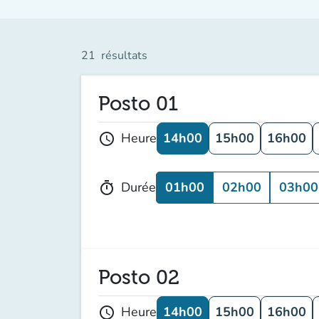
21
résultats
Posto 01
14h00
15h00
16h00
Heure
schedule
01h00
02h00
03h00
Durée
timer
Posto 02
14h00
15h00
16h00
Heure
schedule