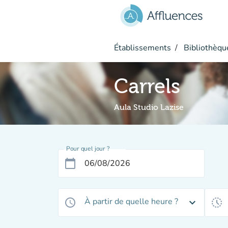
Aller au contenu principal
Établissements
Bibliothèqu
Carrels
Aula Studio Lazise
Pour quel jour ?
calendar_today
À partir de quelle heure ?
access_time
expand_more
history_toggle_off