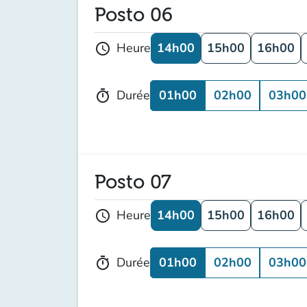
Posto 06
14h00
15h00
16h00
Heure
schedule
01h00
02h00
03h00
Durée
timer
Posto 07
14h00
15h00
16h00
Heure
schedule
01h00
02h00
03h00
Durée
timer