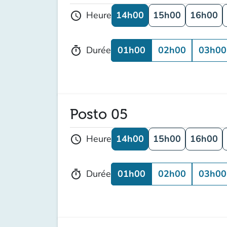
14h00
15h00
16h00
Heure
schedule
01h00
02h00
03h00
Durée
timer
Posto 05
14h00
15h00
16h00
Heure
schedule
01h00
02h00
03h00
Durée
timer