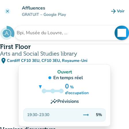
Aller au contenu principal
Affluences
arrow_forward
Voir
clear
(nouve
GRATUIT
– Google Play
search
See
Rechercher un établissement
First Floor
Arts and Social Studies library
place
Cardiff CF10 3EU, CF10 3EU, Royaume-Uni
(ouvrir dans Google Maps)
(nouvel onglet)
Ouvert
En temps réel
0
%
5%
d'occupation
insights
Prévisions
trending_flat
19:30
–
23:30
5%
Stable