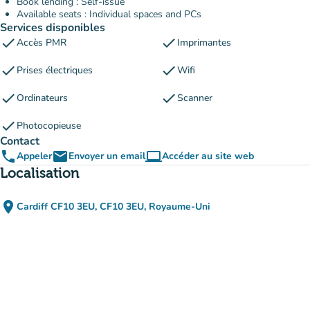
Book lending : Self-issue
Available seats : Individual spaces and PCs
Services disponibles
check
check
Accès PMR
Imprimantes
check
check
Prises électriques
Wifi
check
check
Ordinateurs
Scanner
check
Photocopieuse
Contact
phone
email
computer
Appeler
Envoyer un email
Accéder au site web
(nouvel onglet)
Localisation
place
Cardiff CF10 3EU, CF10 3EU, Royaume-Uni
(ouvrir dans Google Maps)
(nouvel onglet)