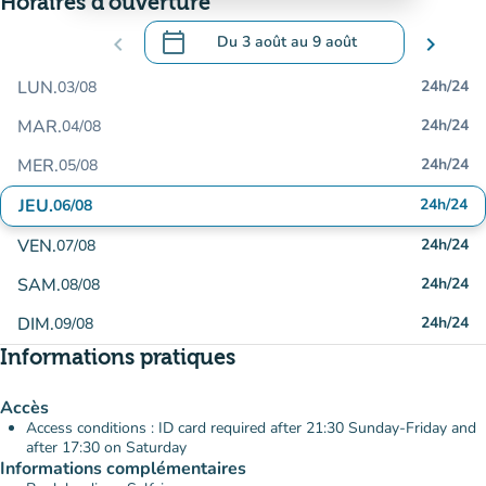
Horaires d'ouverture
calendar_today
chevron_left
Du
3 août
au
9 août
chevron_right
.
Ouvrir le calendrier pour changer de dat
LUN.
24h/24
03/08
MAR.
24h/24
04/08
MER.
24h/24
05/08
JEU.
24h/24
06/08
VEN.
24h/24
07/08
SAM.
24h/24
08/08
DIM.
24h/24
09/08
Informations pratiques
Accès
Access conditions : ID card required after 21:30 Sunday-Friday and
after 17:30 on Saturday
Informations complémentaires