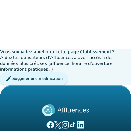
Vous souhaitez améliorer cette page établissement ?
Aidez les utilisateurs d'Affluences à avoir accès à des
données plus précises (affluence, horaire d'ouverture,
informations pratiques…)
edit
Suggérer une modification
(nouvel onglet)
(nouvel onglet)
(nouvel onglet)
(nouvel onglet)
(nouvel onglet)