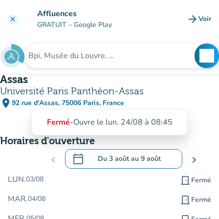
Aller au contenu principal
Affluences
arrow_forward
Voir
clear
(nouve
GRATUIT
– Google Play
search
See
Rechercher un établissement
Assas
Université Paris Panthéon-Assas
place
92 rue d'Assas, 75006 Paris, France
(ouvrir dans Google Maps)
(nouvel onglet)
Fermé
-
Ouvre le lun. 24/08 à 08:45
Horaires d'ouverture
calendar_today
chevron_left
Du
3 août
au
9 août
chevron_right
.
Ouvrir le calendrier pour changer de dat
LUN.
03/08
door_front
Fermé
MAR.
04/08
door_front
Fermé
MER.
05/08