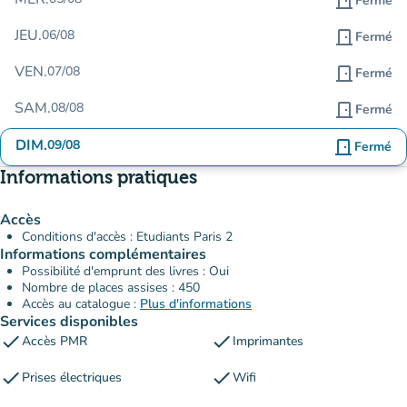
door_front
Fermé
JEU.
06/08
door_front
Fermé
VEN.
07/08
door_front
Fermé
SAM.
08/08
door_front
Fermé
DIM.
09/08
door_front
Fermé
Informations pratiques
Accès
Conditions d'accès : Etudiants Paris 2
Informations complémentaires
Possibilité d'emprunt des livres : Oui
Nombre de places assises : 450
Accès au catalogue :
Plus d'informations
Services disponibles
check
check
Accès PMR
Imprimantes
check
check
Prises électriques
Wifi