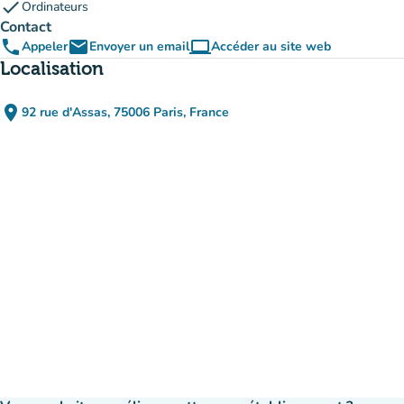
check
Ordinateurs
Contact
phone
email
computer
Appeler
Envoyer un email
Accéder au site web
(nouvel onglet)
Localisation
place
92 rue d'Assas, 75006 Paris, France
(ouvrir dans Google Maps)
(nouvel onglet)