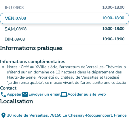
JEU.
10:00
–
18:00
06/08
VEN.
10:00
–
18:00
07/08
SAM.
10:00
–
18:00
08/08
DIM.
10:00
–
18:00
09/08
Informations pratiques
Informations complémentaires
Notes : Créé au XVIIIe siècle, l'arboretum de Versailles-Chèvreloup
s'étend sur un domaine de 12 hectares dans le département des
Hauts-de-Seine. Propriété du château de Versailles et labellisé
"jardin remarquable", ce musée vivant de l'arbre abrite une collectio
Contact
phone
email
computer
Appeler
Envoyer un email
Accéder au site web
(nouvel onglet)
Localisation
place
30 route de Versailles, 78150 Le Chesnay-Rocquencourt, France
(ouvrir dans Google Maps)
(nouvel onglet)