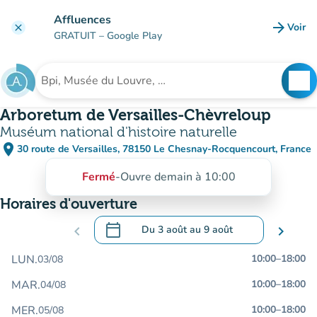
Aller au contenu principal
Affluences
arrow_forward
Voir
clear
(nouve
GRATUIT
– Google Play
search
See
Rechercher un établissement
Arboretum de Versailles-Chèvreloup
Muséum national d'histoire naturelle
place
30 route de Versailles, 78150 Le Chesnay-Rocquencourt, France
(ouvrir dans Google Maps)
(nouvel onglet)
Fermé
-
Ouvre demain à 10:00
Horaires d'ouverture
calendar_today
chevron_left
Du
3 août
au
9 août
chevron_right
.
Ouvrir le calendrier pour changer de dat
LUN.
10:00
–
18:00
03/08
MAR.
10:00
–
18:00
04/08
MER.
10:00
–
18:00
05/08