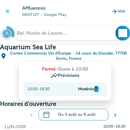
Aller au contenu principal
Affluences
arrow_forward
Voir
clear
(nouve
GRATUIT
– Google Play
search
See
Rechercher un établissement
Aquarium Sea Life
Centre Commercial Val d'Europe - 14 cours du Danube, 77700
place
(ouvrir dans Google Maps)
(nouvel onglet)
Serris, France
Fermé
-
Ouvre à 10:00
insights
Prévisions
10:00
–
18:30
Modérée
man
man
man
Horaires d'ouverture
calendar_today
chevron_left
Du
3 août
au
9 août
chevron_right
.
Ouvrir le calendrier pour changer de dat
LUN.
10:00
–
18:30
03/08