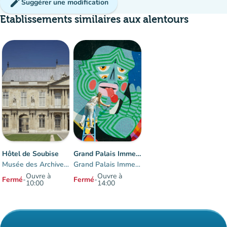
edit
Suggérer une modification
Etablissements similaires aux alentours
disponible
Hôtel de Soubise
Grand Palais Immersif
Musée des Archives nationales
Grand Palais Immersif
Ouvre à
Ouvre à
Fermé
-
Fermé
-
10:00
14:00
Éléments 1 à 2 sur 2