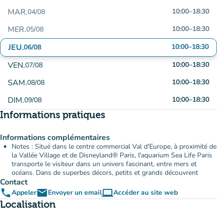
MAR.
10:00
–
18:30
04/08
MER.
10:00
–
18:30
05/08
JEU.
10:00
–
18:30
06/08
VEN.
10:00
–
18:30
07/08
SAM.
10:00
–
18:30
08/08
DIM.
10:00
–
18:30
09/08
Informations pratiques
Informations complémentaires
Notes : Situé dans le centre commercial Val d'Europe, à proximité de
la Vallée Village et de Disneyland® Paris, l'aquarium Sea Life Paris
transporte le visiteur dans un univers fascinant, entre mers et
océans. Dans de superbes décors, petits et grands découvrent
Contact
phone
email
computer
Appeler
Envoyer un email
Accéder au site web
(nouvel onglet)
Localisation