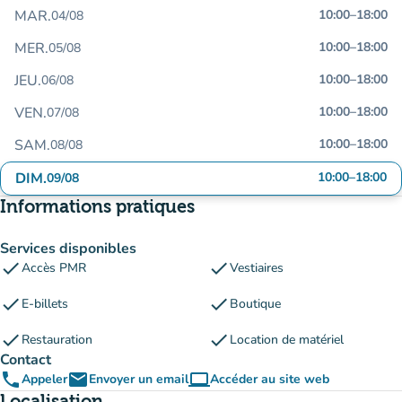
MAR.
10:00
–
18:00
04/08
MER.
10:00
–
18:00
05/08
JEU.
10:00
–
18:00
06/08
VEN.
10:00
–
18:00
07/08
SAM.
10:00
–
18:00
08/08
DIM.
10:00
–
18:00
09/08
Informations pratiques
Services disponibles
check
check
Accès PMR
Vestiaires
check
check
E-billets
Boutique
check
check
Restauration
Location de matériel
Contact
phone
email
computer
Appeler
Envoyer un email
Accéder au site web
(nouvel onglet)
Localisation