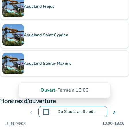
Aqualand Fréjus
Aqualand Saint Cyprien
Aqualand Sainte-Maxime
Ouvert
-
Ferme à 18:00
Horaires d'ouverture
calendar_today
chevron_left
Du
3 août
au
9 août
chevron_right
.
Ouvrir le calendrier pour changer de dat
LUN.
10:00
–
18:00
03/08