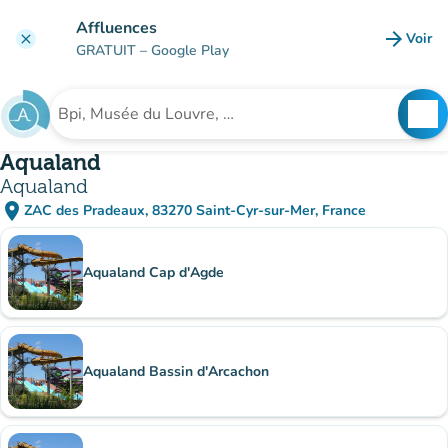
Aller au contenu principal
Affluences
arrow_forward
Voir
clear
(nouve
GRATUIT
– Google Play
search
See
Rechercher un établissement
Aqualand
Aqualand
place
ZAC des Pradeaux, 83270 Saint-Cyr-sur-Mer, France
(ouvrir dans Google Maps)
(nouvel onglet)
Sous-sites
Aqualand Cap d'Agde
Aqualand Bassin d'Arcachon