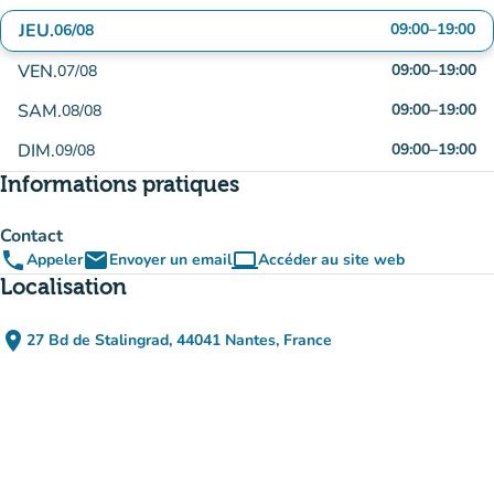
JEU.
09:00
–
19:00
06/08
VEN.
09:00
–
19:00
07/08
SAM.
09:00
–
19:00
08/08
DIM.
09:00
–
19:00
09/08
Informations pratiques
Contact
phone
email
computer
Appeler
Envoyer un email
Accéder au site web
(nouvel onglet)
Localisation
place
27 Bd de Stalingrad, 44041 Nantes, France
(ouvrir dans Google Maps)
(nouvel onglet)