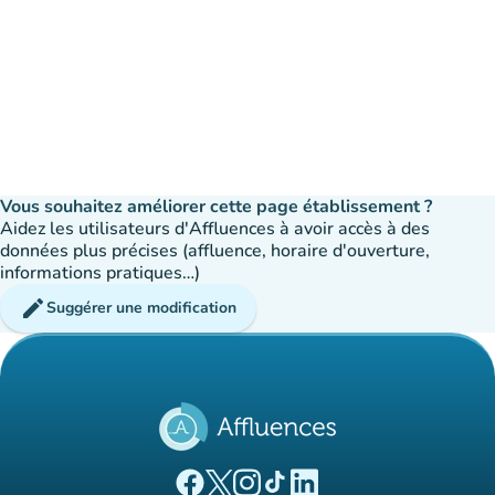
Vous souhaitez améliorer cette page établissement ?
Aidez les utilisateurs d'Affluences à avoir accès à des
données plus précises (affluence, horaire d'ouverture,
informations pratiques…)
edit
Suggérer une modification
(nouvel onglet)
(nouvel onglet)
(nouvel onglet)
(nouvel onglet)
(nouvel onglet)