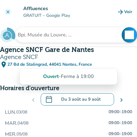
Aller au contenu principal
Affluences
arrow_forward
Voir
clear
(nouve
GRATUIT
– Google Play
search
See
Rechercher un établissement
Agence SNCF Gare de Nantes
Agence SNCF
place
27 Bd de Stalingrad, 44041 Nantes, France
(ouvrir dans Google Maps)
(nouvel onglet)
Ouvert
-
Ferme à 19:00
Horaires d'ouverture
calendar_today
chevron_left
Du
3 août
au
9 août
chevron_right
.
Ouvrir le calendrier pour changer de dat
LUN.
09:00
–
19:00
03/08
MAR.
09:00
–
19:00
04/08
MER.
09:00
–
19:00
05/08