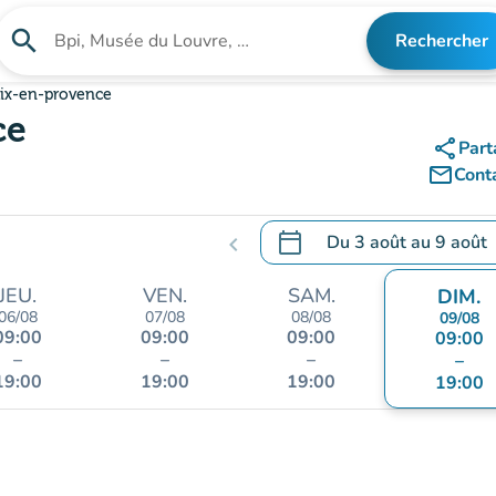
search
Rechercher
Rechercher un établissement
ix-en-provence
ce
share
Part
mail_outline
Cont
calendar_today
Du
3 août
au
9 août
chevron_left
.
Ouvrir le calendrier pour 
JEU.
VEN.
SAM.
DIM.
06/08
07/08
08/08
09/08
09:00
09:00
09:00
09:00
–
–
–
–
19:00
19:00
19:00
19:00