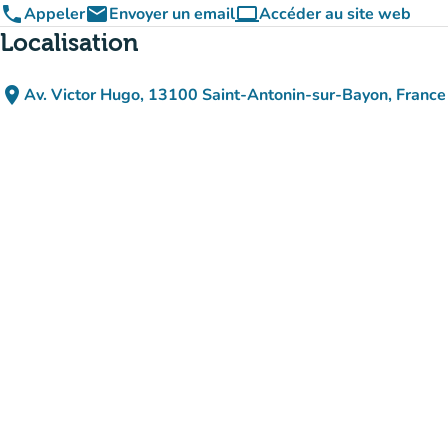
phone
email
computer
Appeler
Envoyer un email
Accéder au site web
(nouvel onglet)
Localisation
place
Av. Victor Hugo, 13100 Saint-Antonin-sur-Bayon, France
(ouvrir dans Google Maps)
(nouvel onglet)