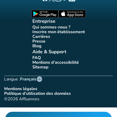
Page Facebook Affluences
Page Twitter Affluences
Page Instagram Affluences
Page Tiktok Affluences
Page LinkedIn Affluences
(nouvel onglet)
(nouvel onglet)
Entreprise
Qui sommes-nous ?
(nouvel onglet)
Inscrire mon établissement
(nouvel onglet)
Carrières
(nouvel onglet)
Presse
(nouvel onglet)
Blog
(nouvel onglet)
Aide & Support
FAQ
(nouvel onglet)
Mentions d'accessibilité
(nouvel onglet)
Sitemap
(nouvel onglet)
language
Langue :
Français
Mentions légales
(nouvel onglet)
Politique d'utilisation des données
(nouvel onglet)
©2026 Affluences