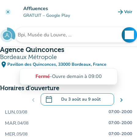
Aller au contenu principal
Affluences
arrow_forward
Voir
clear
(nouve
GRATUIT
– Google Play
search
See
Rechercher un établissement
Agence Quinconces
Bordeaux Métropole
place
Pavillon des Quinconces, 33000 Bordeaux, France
(ouvrir dans Google Maps)
(nouvel onglet)
Fermé
-
Ouvre demain à 09:00
Horaires d'ouverture
calendar_today
chevron_left
Du
3 août
au
9 août
chevron_right
.
Ouvrir le calendrier pour changer de dat
LUN.
07:00
–
20:00
03/08
MAR.
07:00
–
20:00
04/08
MER.
07:00
–
20:00
05/08