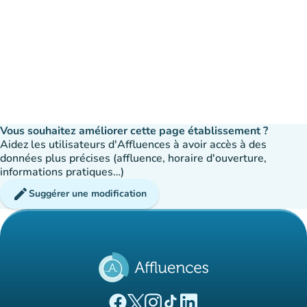
Vous souhaitez améliorer cette page établissement ?
Aidez les utilisateurs d'Affluences à avoir accès à des
données plus précises (affluence, horaire d'ouverture,
informations pratiques…)
edit
Suggérer une modification
(nouvel onglet)
(nouvel onglet)
(nouvel onglet)
(nouvel onglet)
(nouvel onglet)