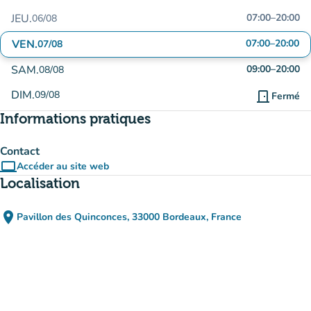
JEU.
07:00
–
20:00
06/08
VEN.
07:00
–
20:00
07/08
SAM.
09:00
–
20:00
08/08
DIM.
09/08
door_front
Fermé
Informations pratiques
Contact
computer
Accéder au site web
(nouvel onglet)
Localisation
place
Pavillon des Quinconces, 33000 Bordeaux, France
(ouvrir dans Google Maps)
(nouvel onglet)