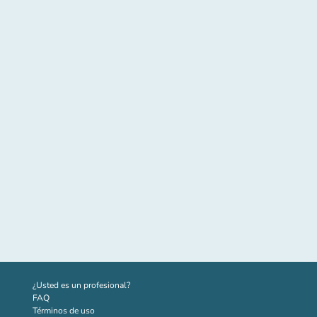
(nueva pestaña)
¿Usted es un profesional?
FAQ
Términos de uso