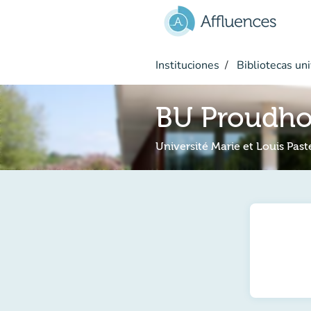
Ir al contenido principal
Instituciones
Bibliotecas uni
BU Proudh
Université Marie et Louis Past