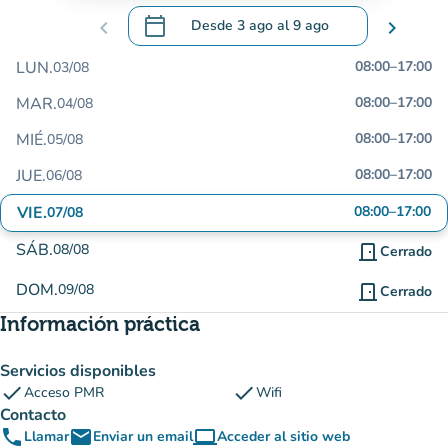
calendar_today
chevron_left
Desde
3 ago
al
9 ago
chevron_right
.
Abra el calendario para cambiar las fecha
LUN.
08:00
–
17:00
03/08
MAR.
08:00
–
17:00
04/08
MIÉ.
08:00
–
17:00
05/08
JUE.
08:00
–
17:00
06/08
VIE.
08:00
–
17:00
07/08
SÁB.
08/08
door_front
Cerrado
DOM.
09/08
door_front
Cerrado
Información práctica
Servicios disponibles
check
check
Acceso PMR
Wifi
Contacto
phone
email
computer
Llamar
Enviar un email
Acceder al sitio web
(nueva pestaña)