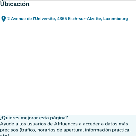
Úbicación
place
2 Avenue de l'Universite, 4365 Esch-sur-Alzette, Luxembourg
(abrir en Google Maps)
(nueva pestaña)
¿Quieres mejorar esta página?
Ayude a los usuarios de Affluences a acceder a datos más
precisos (tráfico, horarios de apertura, información práctica,