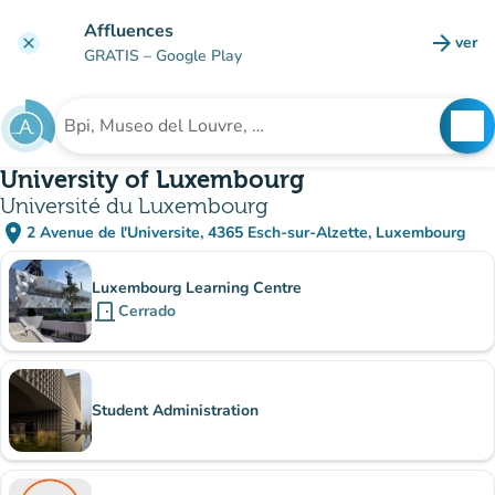
Ir al contenido principal
Affluences
arrow_forward
ver
clear
(nuev
GRATIS
– Google Play
search
See
Buscar un establecimiento
University of Luxembourg
Université du Luxembourg
place
2 Avenue de l'Universite, 4365 Esch-sur-Alzette, Luxembourg
(abrir en Google Maps)
(nueva pestaña)
subsitio
Luxembourg Learning Centre
door_front
Cerrado
Student Administration