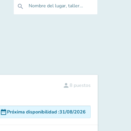
Nombre del lugar, taller...
search
person
8
puestos
date_range
Próxima disponibilidad
:
31/08/2026