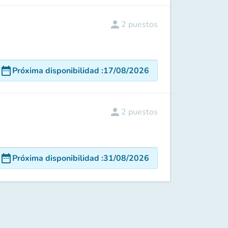
person
2
puestos
date_range
Próxima disponibilidad
:
17/08/2026
person
2
puestos
date_range
Próxima disponibilidad
:
31/08/2026