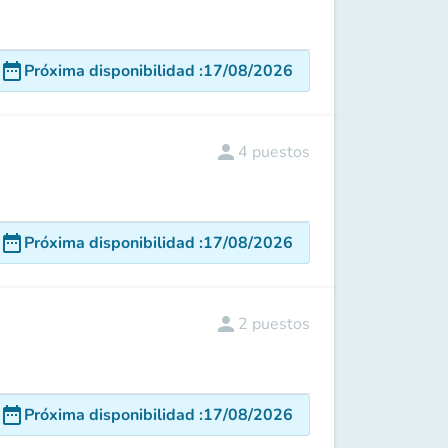
date_range
Próxima disponibilidad
:
17/08/2026
person
4
puestos
date_range
Próxima disponibilidad
:
17/08/2026
person
2
puestos
date_range
Próxima disponibilidad
:
17/08/2026