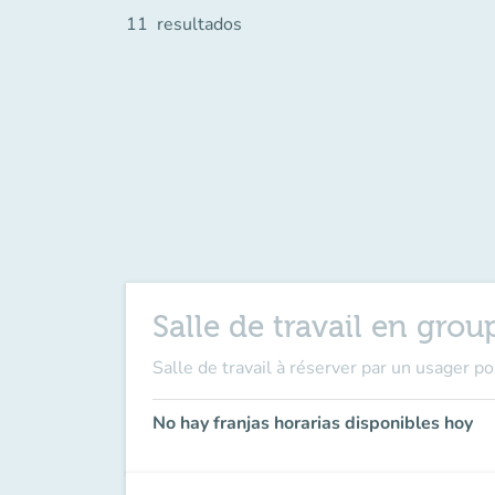
11
resultados
Salle de travail en grou
Salle de travail à réserver par un usager p
No hay franjas horarias disponibles hoy