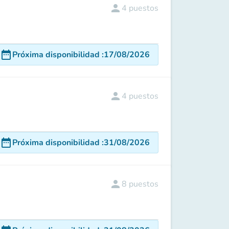
person
4
puestos
date_range
Próxima disponibilidad
:
17/08/2026
person
4
puestos
date_range
Próxima disponibilidad
:
31/08/2026
person
8
puestos