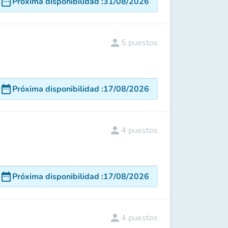
date_range
Próxima disponibilidad
:
31/08/2026
person
5
puestos
date_range
Próxima disponibilidad
:
17/08/2026
person
4
puestos
date_range
Próxima disponibilidad
:
17/08/2026
person
4
puestos