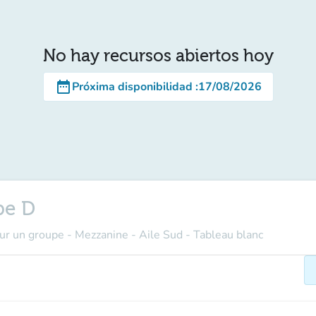
No hay recursos abiertos hoy
date_range
Próxima disponibilidad
:
17/08/2026
pe D
our un groupe - Mezzanine - Aile Sud - Tableau blanc