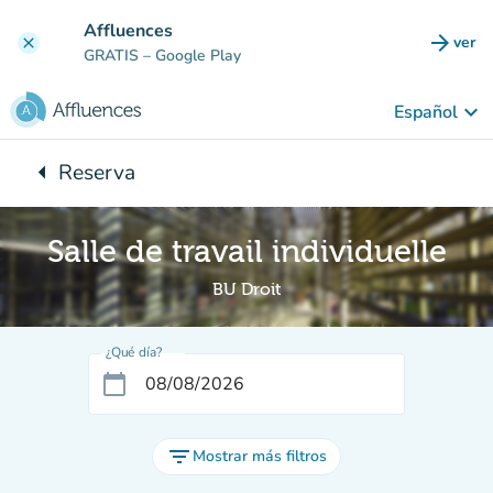
Ir al contenido principal
Affluences
arrow_forward
ver
clear
(nuev
GRATIS
– Google Play
keyboard_arrow_down
Español
arrow_left
Reserva
Vuelta:
Salle de travail individuelle
BU Droit
¿Qué día?
calendar_today
filter_list
Mostrar más filtros