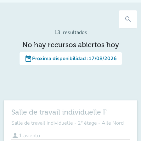
search
13
resultados
No hay recursos abiertos hoy
date_range
Próxima disponibilidad
:
17/08/2026
Salle de travail individuelle F
Salle de travail individuelle - 2° étage - Aile Nord
person
1
asiento