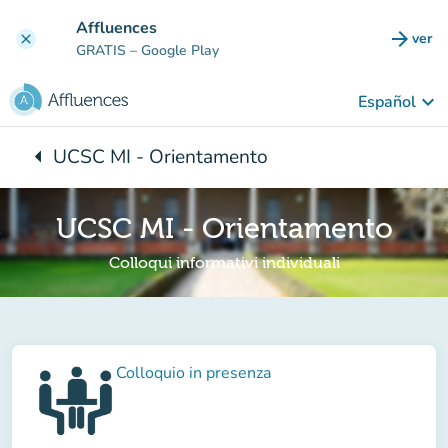
Ir al contenido principal
Affluences
arrow_forward
ver
clear
(nuev
GRATIS
– Google Play
keyboard_arrow_down
Español
arrow_left
UCSC MI - Orientamento
Vuelta:
UCSC MI - Orientamento
Colloqui informativi individuali
Colloquio in presenza