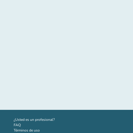
(nueva pestaña)
¿Usted es un profesional?
FAQ
Términos de uso