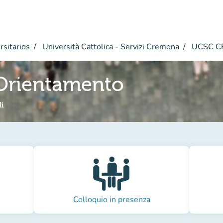
rsitarios
Università Cattolica - Servizi Cremona
UCSC CR
Orientamento
i
Colloquio in presenza