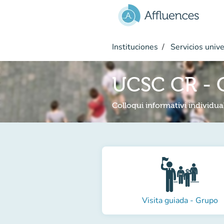
Ir al contenido principal
Instituciones
Servicios unive
UCSC CR - 
Colloqui informativi individual
Visita guiada - Grupo