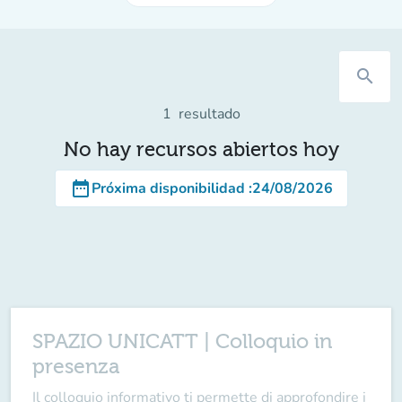
search
1
resultado
No hay recursos abiertos hoy
date_range
Próxima disponibilidad
:
24/08/2026
SPAZIO UNICATT | Colloquio in
presenza
Il
colloquio informativo
ti permette di approfondire i