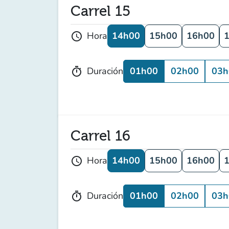
Carrel 15
14h00
15h00
16h00
Hora
schedule
01h00
02h00
03h
Duración
timer
Carrel 16
14h00
15h00
16h00
Hora
schedule
01h00
02h00
03h
Duración
timer