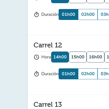
01h00
02h00
03h
Duración
timer
Carrel 12
14h00
15h00
16h00
Hora
schedule
01h00
02h00
03h
Duración
timer
Carrel 13