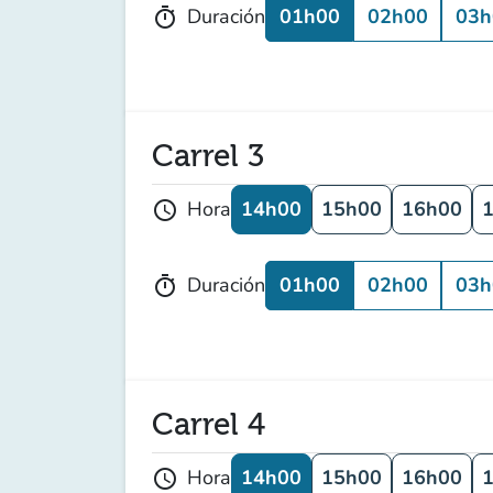
01h00
02h00
03h
Duración
timer
Carrel 3
14h00
15h00
16h00
Hora
schedule
01h00
02h00
03h
Duración
timer
Carrel 4
14h00
15h00
16h00
Hora
schedule