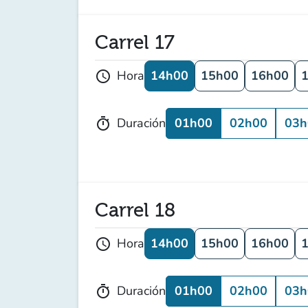
Carrel 17
14h00
15h00
16h00
Hora
schedule
01h00
02h00
03h
Duración
timer
Carrel 18
14h00
15h00
16h00
Hora
schedule
01h00
02h00
03h
Duración
timer