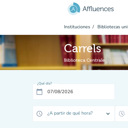
Ir al contenido principal
Instituciones
Bibliotecas uni
Carrels
Biblioteca Centrale
¿Qué día?
calendar_today
¿A partir de qué hora?
access_time
expand_more
history_toggle_off