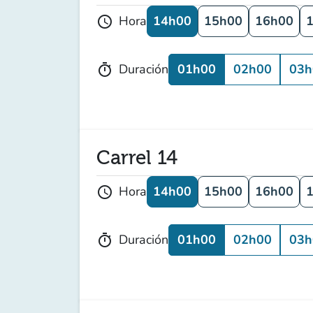
14h00
15h00
16h00
Hora
schedule
01h00
02h00
03h
Duración
timer
Carrel 14
14h00
15h00
16h00
Hora
schedule
01h00
02h00
03h
Duración
timer