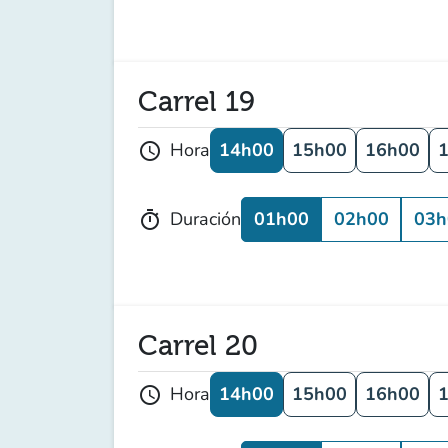
Carrel 19
14h00
15h00
16h00
Hora
schedule
01h00
02h00
03h
Duración
timer
Carrel 20
14h00
15h00
16h00
Hora
schedule