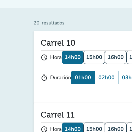
20
resultados
Carrel 10
14h00
15h00
16h00
Hora
schedule
01h00
02h00
03h
Duración
timer
Carrel 11
14h00
15h00
16h00
Hora
schedule