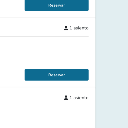
Reservar
person
1
asiento
Reservar
person
1
asiento