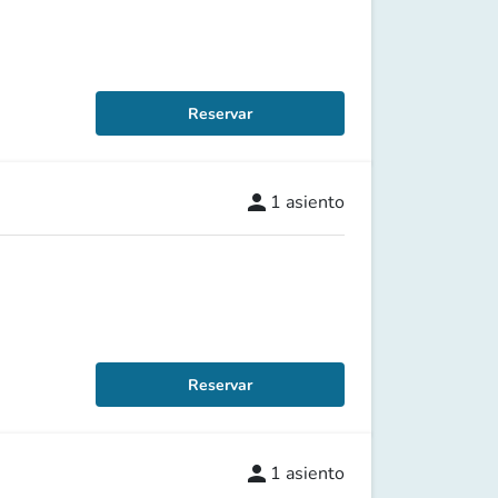
Reservar
person
1
asiento
Reservar
person
1
asiento