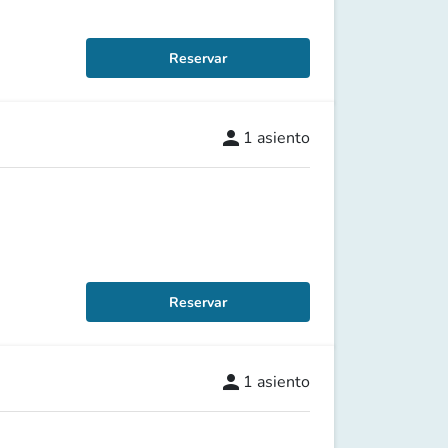
Reservar
person
1
asiento
Reservar
person
1
asiento