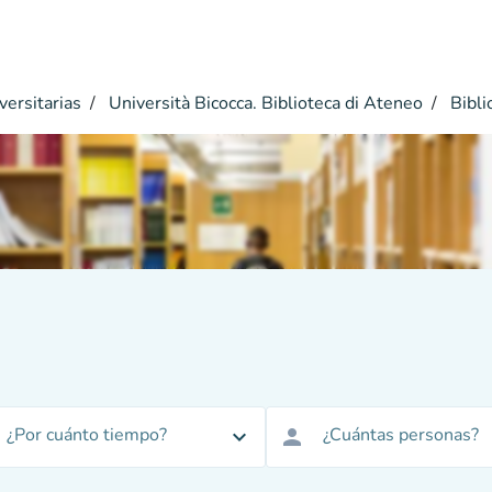
versitarias
Università Bicocca. Biblioteca di Ateneo
Bibli
¿Por cuánto tiempo?
¿Cuántas personas?
expand_more
person