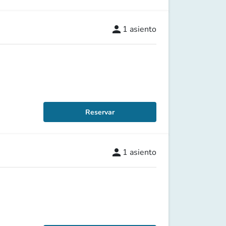
person
1
asiento
Reservar
person
1
asiento