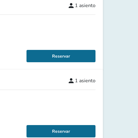
person
1
asiento
Reservar
person
1
asiento
Reservar