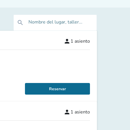
Nombre del lugar, taller...
search
person
1
asiento
Reservar
person
1
asiento