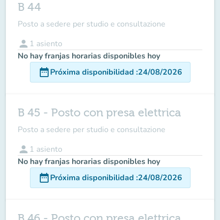
B 44
Posto a sedere per studio e consultazione
person
1
asiento
No hay franjas horarias disponibles hoy
date_range
Próxima disponibilidad
:
24/08/2026
B 45 - Posto con presa elettrica
Posto a sedere per studio e consultazione
person
1
asiento
No hay franjas horarias disponibles hoy
date_range
Próxima disponibilidad
:
24/08/2026
B 46 - Posto con presa elettrica