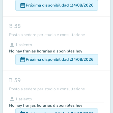
date_range
Próxima disponibilidad
:
24/08/2026
B 58
Posto a sedere per studio e consultazione
person
1
asiento
No hay franjas horarias disponibles hoy
date_range
Próxima disponibilidad
:
24/08/2026
B 59
Posto a sedere per studio e consultazione
person
1
asiento
No hay franjas horarias disponibles hoy