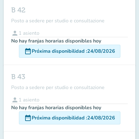
B 42
Posto a sedere per studio e consultazione
person
1
asiento
No hay franjas horarias disponibles hoy
date_range
Próxima disponibilidad
:
24/08/2026
B 43
Posto a sedere per studio e consultazione
person
1
asiento
No hay franjas horarias disponibles hoy
date_range
Próxima disponibilidad
:
24/08/2026