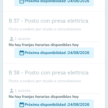
date_range
Próxima disponibilidad
:
24/08/2026
B 37 - Posto con presa elettrica
Posto a sedere per studio e consultazione
person
1
asiento
No hay franjas horarias disponibles hoy
date_range
Próxima disponibilidad
:
24/08/2026
B 38 - Posto con presa elettrica
Posto a sedere per studio e consultazione
person
1
asiento
No hay franjas horarias disponibles hoy
date_range
Próxima disponibilidad
:
24/08/2026