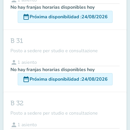
No hay franjas horarias disponibles hoy
date_range
Próxima disponibilidad
:
24/08/2026
B 31
Posto a sedere per studio e consultazione
person
1
asiento
No hay franjas horarias disponibles hoy
date_range
Próxima disponibilidad
:
24/08/2026
B 32
Posto a sedere per studio e consultazione
person
1
asiento