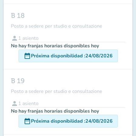
B 18
Posto a sedere per studio e consultazione
person
1
asiento
No hay franjas horarias disponibles hoy
date_range
Próxima disponibilidad
:
24/08/2026
B 19
Posto a sedere per studio e consultazione
person
1
asiento
No hay franjas horarias disponibles hoy
date_range
Próxima disponibilidad
:
24/08/2026