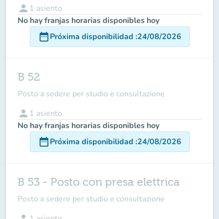
person
1
asiento
No hay franjas horarias disponibles hoy
date_range
Próxima disponibilidad
:
24/08/2026
B 52
Posto a sedere per studio e consultazione
person
1
asiento
No hay franjas horarias disponibles hoy
date_range
Próxima disponibilidad
:
24/08/2026
B 53 - Posto con presa elettrica
Posto a sedere per studio e consultazione
person
1
asiento