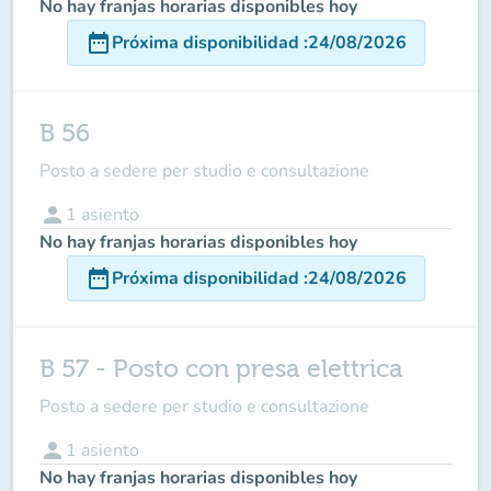
No hay franjas horarias disponibles hoy
date_range
Próxima disponibilidad
:
24/08/2026
B 56
Posto a sedere per studio e consultazione
person
1
asiento
No hay franjas horarias disponibles hoy
date_range
Próxima disponibilidad
:
24/08/2026
B 57 - Posto con presa elettrica
Posto a sedere per studio e consultazione
person
1
asiento
No hay franjas horarias disponibles hoy