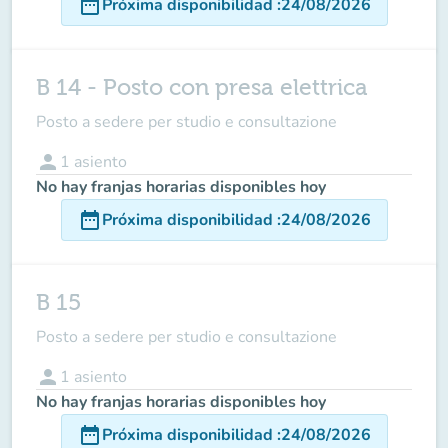
date_range
Próxima disponibilidad
:
24/08/2026
B 14 - Posto con presa elettrica
Posto a sedere per studio e consultazione
person
1
asiento
No hay franjas horarias disponibles hoy
date_range
Próxima disponibilidad
:
24/08/2026
B 15
Posto a sedere per studio e consultazione
person
1
asiento
No hay franjas horarias disponibles hoy
date_range
Próxima disponibilidad
:
24/08/2026