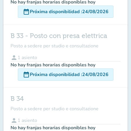
No hay franjas horarias disponibles hoy
date_range
Próxima disponibilidad
:
24/08/2026
B 33 - Posto con presa elettrica
Posto a sedere per studio e consultazione
person
1
asiento
No hay franjas horarias disponibles hoy
date_range
Próxima disponibilidad
:
24/08/2026
B 34
Posto a sedere per studio e consultazione
person
1
asiento
No hay franjas horarias disponibles hoy