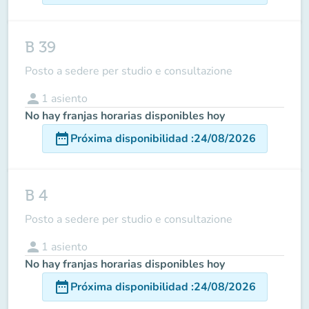
B 39
Posto a sedere per studio e consultazione
person
1
asiento
No hay franjas horarias disponibles hoy
date_range
Próxima disponibilidad
:
24/08/2026
B 4
Posto a sedere per studio e consultazione
person
1
asiento
No hay franjas horarias disponibles hoy
date_range
Próxima disponibilidad
:
24/08/2026