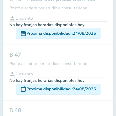
Posto a sedere per studio e consultazione
person
1
asiento
No hay franjas horarias disponibles hoy
date_range
Próxima disponibilidad
:
24/08/2026
B 47
Posto a sedere per studio e consultazione
person
1
asiento
No hay franjas horarias disponibles hoy
date_range
Próxima disponibilidad
:
24/08/2026
B 48