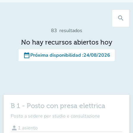
search
83
resultados
No hay recursos abiertos hoy
date_range
Próxima disponibilidad
:
24/08/2026
B 1 - Posto con presa elettrica
Posto a sedere per studio e consultazione
person
1
asiento