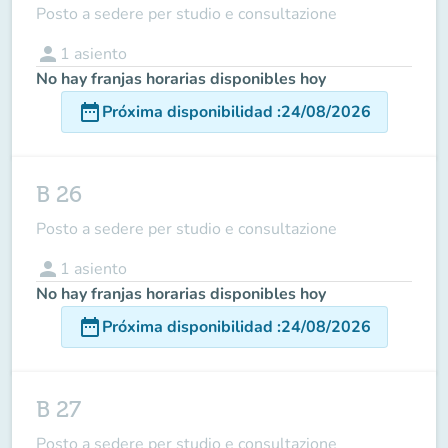
Posto a sedere per studio e consultazione
person
1
asiento
No hay franjas horarias disponibles hoy
date_range
Próxima disponibilidad
:
24/08/2026
B 26
Posto a sedere per studio e consultazione
person
1
asiento
No hay franjas horarias disponibles hoy
date_range
Próxima disponibilidad
:
24/08/2026
B 27
Posto a sedere per studio e consultazione