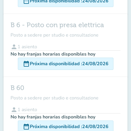
date_range
Próxima disponibilidad
:
24/08/2026
B 6 - Posto con presa elettrica
Posto a sedere per studio e consultazione
person
1
asiento
No hay franjas horarias disponibles hoy
date_range
Próxima disponibilidad
:
24/08/2026
B 60
Posto a sedere per studio e consultazione
person
1
asiento
No hay franjas horarias disponibles hoy
date_range
Próxima disponibilidad
:
24/08/2026