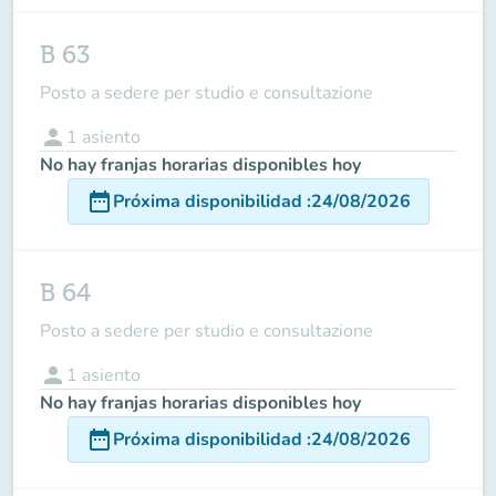
B 63
Posto a sedere per studio e consultazione
person
1
asiento
No hay franjas horarias disponibles hoy
date_range
Próxima disponibilidad
:
24/08/2026
B 64
Posto a sedere per studio e consultazione
person
1
asiento
No hay franjas horarias disponibles hoy
date_range
Próxima disponibilidad
:
24/08/2026