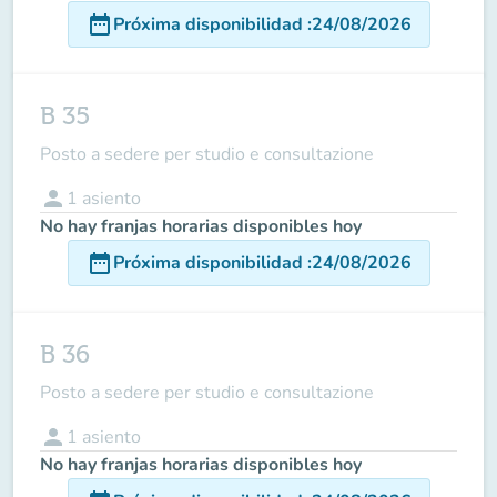
date_range
Próxima disponibilidad
:
24/08/2026
B 35
Posto a sedere per studio e consultazione
person
1
asiento
No hay franjas horarias disponibles hoy
date_range
Próxima disponibilidad
:
24/08/2026
B 36
Posto a sedere per studio e consultazione
person
1
asiento
No hay franjas horarias disponibles hoy