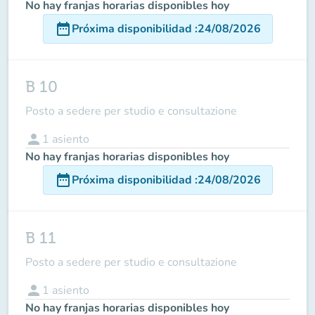
No hay franjas horarias disponibles hoy
date_range
Próxima disponibilidad
:
24/08/2026
B 10
Posto a sedere per studio e consultazione
person
1
asiento
No hay franjas horarias disponibles hoy
date_range
Próxima disponibilidad
:
24/08/2026
B 11
Posto a sedere per studio e consultazione
person
1
asiento
No hay franjas horarias disponibles hoy