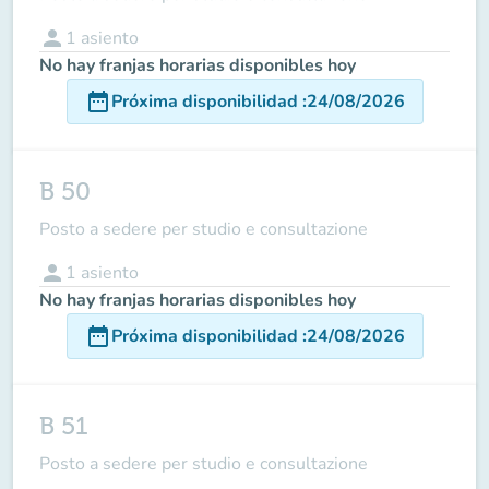
person
1
asiento
No hay franjas horarias disponibles hoy
date_range
Próxima disponibilidad
:
24/08/2026
B 50
Posto a sedere per studio e consultazione
person
1
asiento
No hay franjas horarias disponibles hoy
date_range
Próxima disponibilidad
:
24/08/2026
B 51
Posto a sedere per studio e consultazione