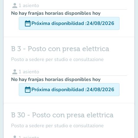
person
1
asiento
No hay franjas horarias disponibles hoy
date_range
Próxima disponibilidad
:
24/08/2026
B 3 - Posto con presa elettrica
Posto a sedere per studio e consultazione
person
1
asiento
No hay franjas horarias disponibles hoy
date_range
Próxima disponibilidad
:
24/08/2026
B 30 - Posto con presa elettrica
Posto a sedere per studio e consultazione
person
1
asiento