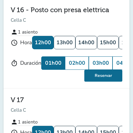
V 16 - Posto con presa elettrica
Cella C
person
1
asiento
12h00
13h00
14h00
15h00
16h
Hora
schedule
01h00
02h00
03h00
04h00
Duración
timer
Reservar
V 17
Cella C
person
1
asiento
12h00
13h00
14h00
15h00
16h
Hora
schedule