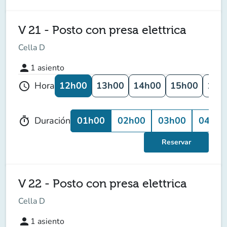
V 21 - Posto con presa elettrica
Cella D
person
1
asiento
12h00
13h00
14h00
15h00
16h
Hora
schedule
01h00
02h00
03h00
04h00
Duración
timer
Reservar
V 22 - Posto con presa elettrica
Cella D
person
1
asiento