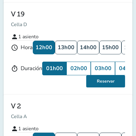
V 19
Cella D
person
1
asiento
12h00
13h00
14h00
15h00
16h
Hora
schedule
01h00
02h00
03h00
04h00
Duración
timer
Reservar
V 2
Cella A
person
1
asiento