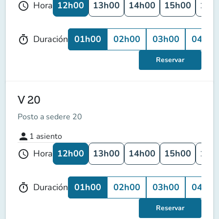
12h00
13h00
14h00
15h00
16h
Hora
schedule
01h00
02h00
03h00
04h00
Duración
timer
Reservar
V 20
Posto a sedere 20
person
1
asiento
12h00
13h00
14h00
15h00
16h
Hora
schedule
01h00
02h00
03h00
04h00
Duración
timer
Reservar