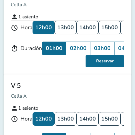
Cella A
person
1
asiento
12h00
13h00
14h00
15h00
16h
Hora
schedule
01h00
02h00
03h00
04h00
Duración
timer
Reservar
V 5
Cella A
person
1
asiento
12h00
13h00
14h00
15h00
16h
Hora
schedule