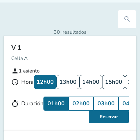
search
30
resultados
V 1
Cella A
person
1
asiento
12h00
13h00
14h00
15h00
16h
Hora
schedule
01h00
02h00
03h00
04h00
Duración
timer
Reservar