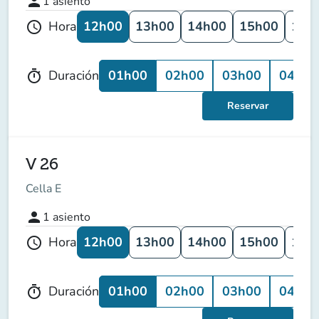
person
1
asiento
12h00
13h00
14h00
15h00
16h
Hora
schedule
01h00
02h00
03h00
04h00
Duración
timer
Reservar
V 26
Cella E
person
1
asiento
12h00
13h00
14h00
15h00
16h
Hora
schedule
01h00
02h00
03h00
04h00
Duración
timer