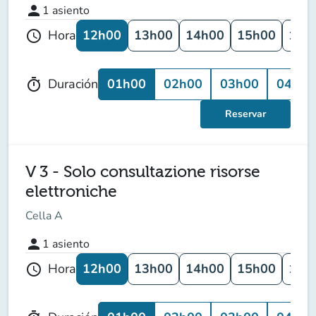
person
1
asiento
12h00
13h00
14h00
15h00
16h
Hora
schedule
01h00
02h00
03h00
04h00
Duración
timer
Reservar
V 3 - Solo consultazione risorse
elettroniche
Cella A
person
1
asiento
12h00
13h00
14h00
15h00
16h
Hora
schedule