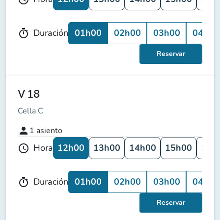
01h00
02h00
03h00
04h00
Duración
timer
Reservar
V 18
Cella C
person
1
asiento
12h00
13h00
14h00
15h00
16h
Hora
schedule
01h00
02h00
03h00
04h00
Duración
timer
Reservar