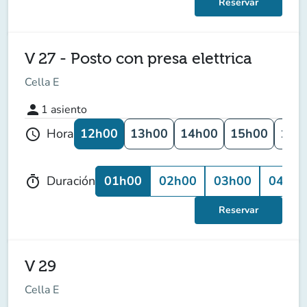
Reservar
V 27 - Posto con presa elettrica
Cella E
person
1
asiento
12h00
13h00
14h00
15h00
16h
Hora
schedule
01h00
02h00
03h00
04h00
Duración
timer
Reservar
V 29
Cella E