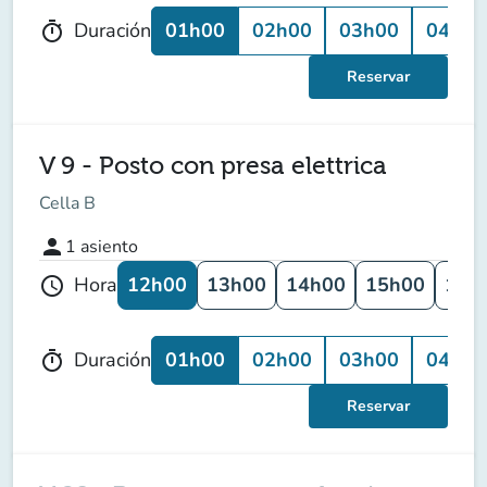
01h00
02h00
03h00
04h00
Duración
timer
Reservar
V 9 - Posto con presa elettrica
Cella B
person
1
asiento
12h00
13h00
14h00
15h00
16h
Hora
schedule
01h00
02h00
03h00
04h00
Duración
timer
Reservar