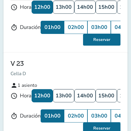
12h00
13h00
14h00
15h00
16h
Hora
schedule
01h00
02h00
03h00
04h00
Duración
timer
Reservar
V 23
Cella D
person
1
asiento
12h00
13h00
14h00
15h00
16h
Hora
schedule
01h00
02h00
03h00
04h00
Duración
timer
Reservar