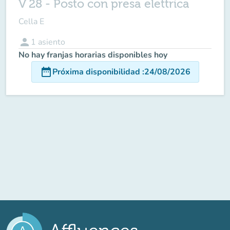
V 28 - Posto con presa elettrica
Cella E
person
1
asiento
No hay franjas horarias disponibles hoy
date_range
Próxima disponibilidad
:
24/08/2026