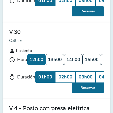
01h00
02h00
03h00
04h00
Duración
timer
Reservar
V 30
Cella E
person
1
asiento
12h00
13h00
14h00
15h00
16h
Hora
schedule
01h00
02h00
03h00
04h00
Duración
timer
Reservar
V 4 - Posto con presa elettrica