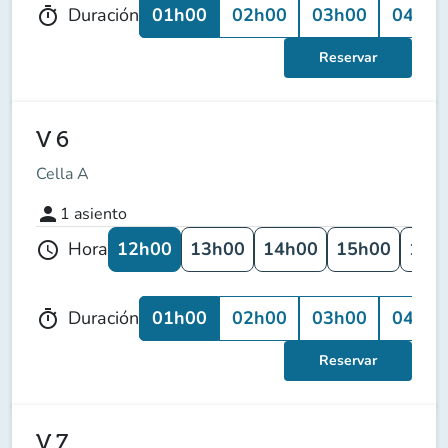
01h00
02h00
03h00
04h00
Duración
timer
Reservar
V 6
Cella A
person
1
asiento
12h00
13h00
14h00
15h00
16h
Hora
schedule
01h00
02h00
03h00
04h00
Duración
timer
Reservar
V 7