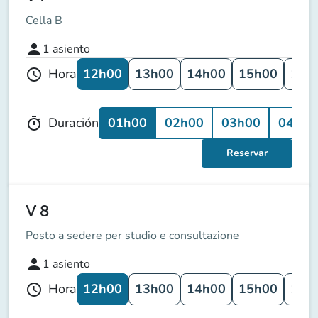
Cella B
person
1
asiento
12h00
13h00
14h00
15h00
16h
Hora
schedule
01h00
02h00
03h00
04h00
Duración
timer
Reservar
V 8
Posto a sedere per studio e consultazione
person
1
asiento
12h00
13h00
14h00
15h00
16h
Hora
schedule