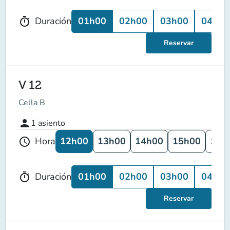
01h00
02h00
03h00
04h00
Duración
timer
Reservar
V 12
Cella B
person
1
asiento
12h00
13h00
14h00
15h00
16h
Hora
schedule
01h00
02h00
03h00
04h00
Duración
timer
Reservar