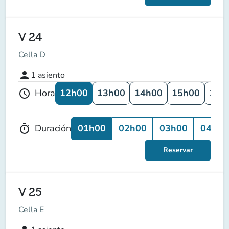
V 24
Cella D
person
1
asiento
12h00
13h00
14h00
15h00
16h
Hora
schedule
01h00
02h00
03h00
04h00
Duración
timer
Reservar
V 25
Cella E