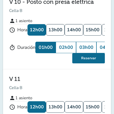
V 10 - Posto con presa elettrica
Cella B
person
1
asiento
12h00
13h00
14h00
15h00
16h
Hora
schedule
01h00
02h00
03h00
04h00
Duración
timer
Reservar
V 11
Cella B
person
1
asiento
12h00
13h00
14h00
15h00
16h
Hora
schedule