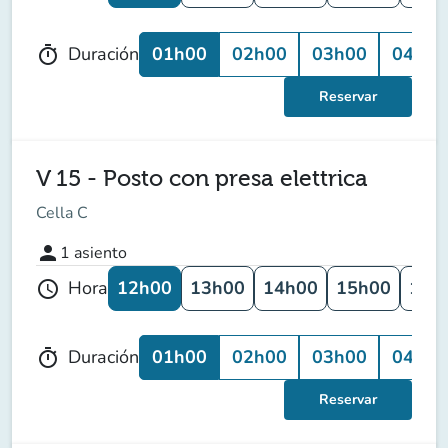
01h00
02h00
03h00
04h00
Duración
timer
Reservar
V 15 - Posto con presa elettrica
Cella C
person
1
asiento
12h00
13h00
14h00
15h00
16h
Hora
schedule
01h00
02h00
03h00
04h00
Duración
timer
Reservar