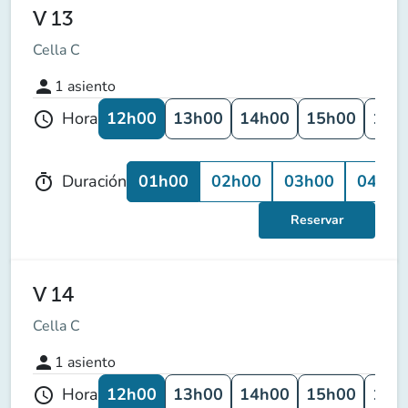
V 13
Cella C
person
1
asiento
12h00
13h00
14h00
15h00
16h
Hora
schedule
01h00
02h00
03h00
04h00
Duración
timer
Reservar
V 14
Cella C
person
1
asiento
12h00
13h00
14h00
15h00
16h
Hora
schedule