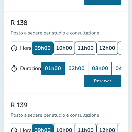
R 138
Posto a sedere per studio e consultazione
09h00
10h00
11h00
12h00
13h
Hora
schedule
01h00
02h00
03h00
04h00
Duración
timer
Reservar
R 139
Posto a sedere per studio e consultazione
09h00
10h00
11h00
12h00
13h
Hora
schedule