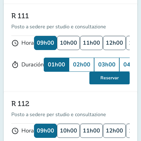
R 111
Posto a sedere per studio e consultazione
09h00
10h00
11h00
12h00
13h
Hora
schedule
01h00
02h00
03h00
04h00
Duración
timer
Reservar
R 112
Posto a sedere per studio e consultazione
09h00
10h00
11h00
12h00
13h
Hora
schedule