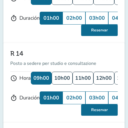
01h00
02h00
03h00
04h00
Duración
timer
Reservar
R 14
Posto a sedere per studio e consultazione
09h00
10h00
11h00
12h00
13h
Hora
schedule
01h00
02h00
03h00
04h00
Duración
timer
Reservar