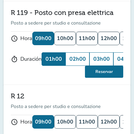
R 119 - Posto con presa elettrica
Posto a sedere per studio e consultazione
09h00
10h00
11h00
12h00
13h
Hora
schedule
01h00
02h00
03h00
04h00
Duración
timer
Reservar
R 12
Posto a sedere per studio e consultazione
09h00
10h00
11h00
12h00
13h
Hora
schedule