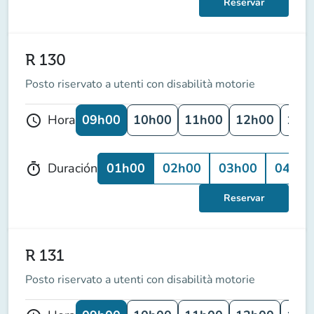
Reservar
R 130
Posto riservato a utenti con disabilità motorie
09h00
10h00
11h00
12h00
13h
Hora
schedule
01h00
02h00
03h00
04h00
Duración
timer
Reservar
R 131
Posto riservato a utenti con disabilità motorie