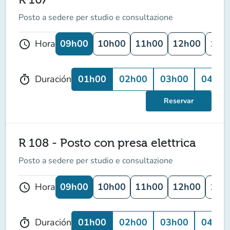
Posto a sedere per studio e consultazione
09h00
10h00
11h00
12h00
13h
Hora
schedule
01h00
02h00
03h00
04h00
Duración
timer
Reservar
R 108 - Posto con presa elettrica
Posto a sedere per studio e consultazione
09h00
10h00
11h00
12h00
13h
Hora
schedule
01h00
02h00
03h00
04h00
Duración
timer