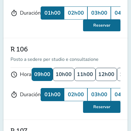
01h00
02h00
03h00
04h00
Duración
timer
Reservar
R 106
Posto a sedere per studio e consultazione
09h00
10h00
11h00
12h00
13h
Hora
schedule
01h00
02h00
03h00
04h00
Duración
timer
Reservar
R 107