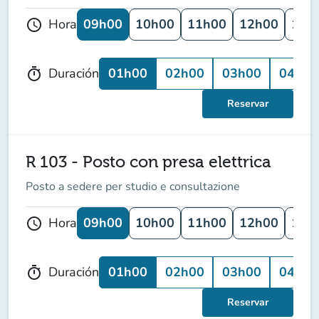
09h00
10h00
11h00
12h00
13h
Hora
schedule
01h00
02h00
03h00
04h00
Duración
timer
Reservar
R 103 - Posto con presa elettrica
Posto a sedere per studio e consultazione
09h00
10h00
11h00
12h00
13h
Hora
schedule
01h00
02h00
03h00
04h00
Duración
timer
Reservar