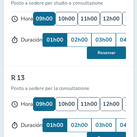
Posto a sedere per studio e consultazione
09h00
10h00
11h00
12h00
13h
Hora
schedule
01h00
02h00
03h00
04h00
Duración
timer
Reservar
R 13
Posto a sedere per la consultazione
09h00
10h00
11h00
12h00
13h
Hora
schedule
01h00
02h00
03h00
04h00
Duración
timer