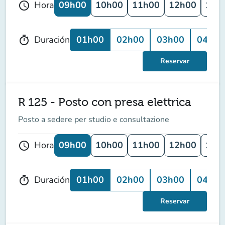
09h00
10h00
11h00
12h00
13h
Hora
schedule
01h00
02h00
03h00
04h00
Duración
timer
Reservar
R 125 - Posto con presa elettrica
Posto a sedere per studio e consultazione
09h00
10h00
11h00
12h00
13h
Hora
schedule
01h00
02h00
03h00
04h00
Duración
timer
Reservar