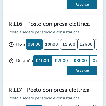
Reservar
R 116 - Posto con presa elettrica
Posto a sedere per studio e consultazione
09h00
10h00
11h00
12h00
13h
Hora
schedule
01h00
02h00
03h00
04h00
Duración
timer
Reservar
R 117 - Posto con presa elettrica
Posto a sedere per studio e consultazione