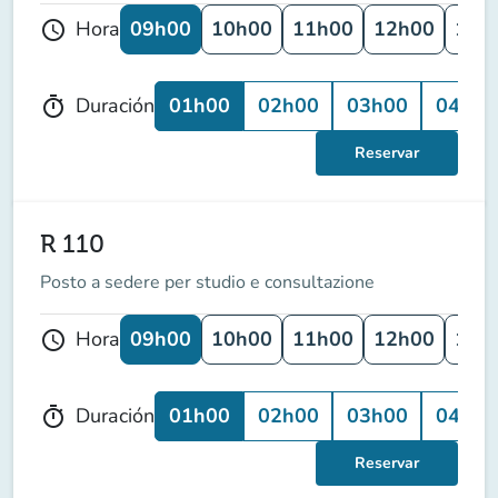
09h00
10h00
11h00
12h00
13h
Hora
schedule
01h00
02h00
03h00
04h00
Duración
timer
Reservar
R 110
Posto a sedere per studio e consultazione
09h00
10h00
11h00
12h00
13h
Hora
schedule
01h00
02h00
03h00
04h00
Duración
timer
Reservar