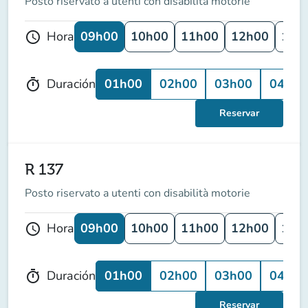
Posto riservato a utenti con disabilità motorie
09h00
10h00
11h00
12h00
13h
Hora
schedule
01h00
02h00
03h00
04h00
Duración
timer
Reservar
R 137
Posto riservato a utenti con disabilità motorie
09h00
10h00
11h00
12h00
13h
Hora
schedule
01h00
02h00
03h00
04h00
Duración
timer
Reservar