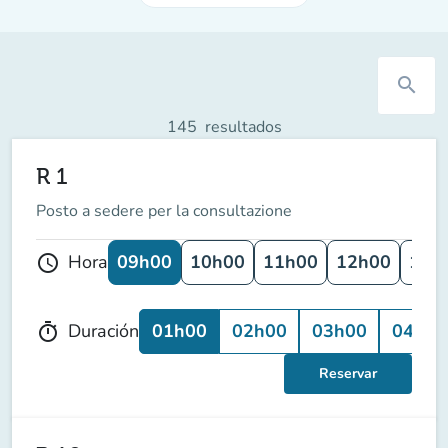
search
145
resultados
R 1
Posto a sedere per la consultazione
09h00
10h00
11h00
12h00
13h
Hora
schedule
01h00
02h00
03h00
04h00
Duración
timer
Reservar