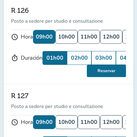
R 126
Posto a sedere per studio e consultazione
09h00
10h00
11h00
12h00
13h
Hora
schedule
01h00
02h00
03h00
04h00
Duración
timer
Reservar
R 127
Posto a sedere per studio e consultazione
09h00
10h00
11h00
12h00
13h
Hora
schedule