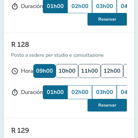
01h00
02h00
03h00
04h00
Duración
timer
Reservar
R 128
Posto a sedere per studio e consultazione
09h00
10h00
11h00
12h00
13h
Hora
schedule
01h00
02h00
03h00
04h00
Duración
timer
Reservar
R 129