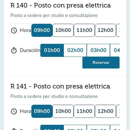
R 140 - Posto con presa elettrica
Posto a sedere per studio e consultazione
09h00
10h00
11h00
12h00
13h
Hora
schedule
01h00
02h00
03h00
04h00
Duración
timer
Reservar
R 141 - Posto con presa elettrica
Posto a sedere per studio e consultazione
09h00
10h00
11h00
12h00
13h
Hora
schedule