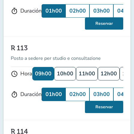
01h00
02h00
03h00
04h00
Duración
timer
Reservar
R 113
Posto a sedere per studio e consultazione
09h00
10h00
11h00
12h00
13h
Hora
schedule
01h00
02h00
03h00
04h00
Duración
timer
Reservar
R 114