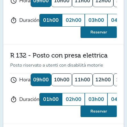
09h00
10h00
11h00
12h00
13h
Hora
schedule
01h00
02h00
03h00
04h00
Duración
timer
Reservar
R 132 - Posto con presa elettrica
Posto riservato a utenti con disabilità motorie
09h00
10h00
11h00
12h00
13h
Hora
schedule
01h00
02h00
03h00
04h00
Duración
timer
Reservar