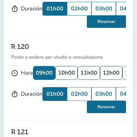
01h00
02h00
03h00
04h00
Duración
timer
Reservar
R 120
Posto a sedere per studio e consultazione
09h00
10h00
11h00
12h00
13h
Hora
schedule
01h00
02h00
03h00
04h00
Duración
timer
Reservar
R 121