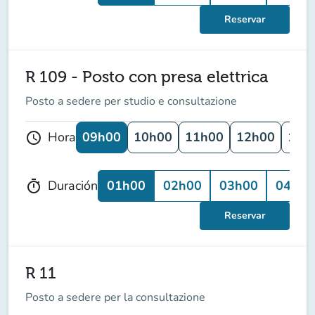
Reservar
R 109 - Posto con presa elettrica
Posto a sedere per studio e consultazione
09h00
10h00
11h00
12h00
13h
Hora
schedule
01h00
02h00
03h00
04h00
Duración
timer
Reservar
R 11
Posto a sedere per la consultazione