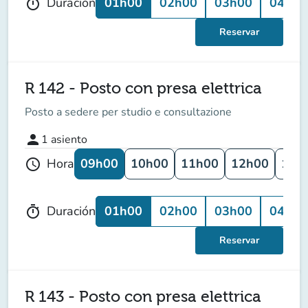
01h00
02h00
03h00
04h00
Duración
timer
Reservar
R 142 - Posto con presa elettrica
Posto a sedere per studio e consultazione
person
1
asiento
09h00
10h00
11h00
12h00
13h
Hora
schedule
01h00
02h00
03h00
04h00
Duración
timer
Reservar
R 143 - Posto con presa elettrica