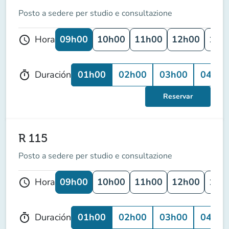
Posto a sedere per studio e consultazione
09h00
10h00
11h00
12h00
13h
Hora
schedule
01h00
02h00
03h00
04h00
Duración
timer
Reservar
R 115
Posto a sedere per studio e consultazione
09h00
10h00
11h00
12h00
13h
Hora
schedule
01h00
02h00
03h00
04h00
Duración
timer