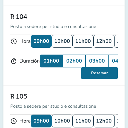
R 104
Posto a sedere per studio e consultazione
09h00
10h00
11h00
12h00
13h
Hora
schedule
01h00
02h00
03h00
04h00
Duración
timer
Reservar
R 105
Posto a sedere per studio e consultazione
09h00
10h00
11h00
12h00
13h
Hora
schedule