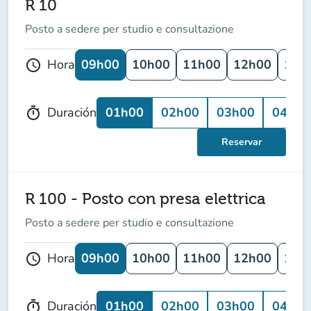
R 10
Posto a sedere per studio e consultazione
09h00
10h00
11h00
12h00
13h
Hora
schedule
01h00
02h00
03h00
04h00
Duración
timer
Reservar
R 100 - Posto con presa elettrica
Posto a sedere per studio e consultazione
09h00
10h00
11h00
12h00
13h
Hora
schedule
01h00
02h00
03h00
04h00
Duración
timer