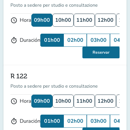
Posto a sedere per studio e consultazione
09h00
10h00
11h00
12h00
13h
Hora
schedule
01h00
02h00
03h00
04h00
Duración
timer
Reservar
R 122
Posto a sedere per studio e consultazione
09h00
10h00
11h00
12h00
13h
Hora
schedule
01h00
02h00
03h00
04h00
Duración
timer