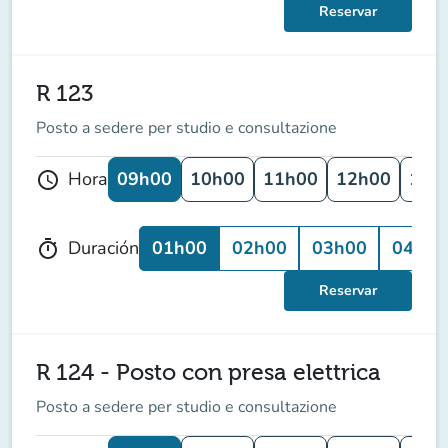
Reservar
R 123
Posto a sedere per studio e consultazione
09h00
10h00
11h00
12h00
13h
Hora
schedule
01h00
02h00
03h00
04h00
Duración
timer
Reservar
R 124 - Posto con presa elettrica
Posto a sedere per studio e consultazione