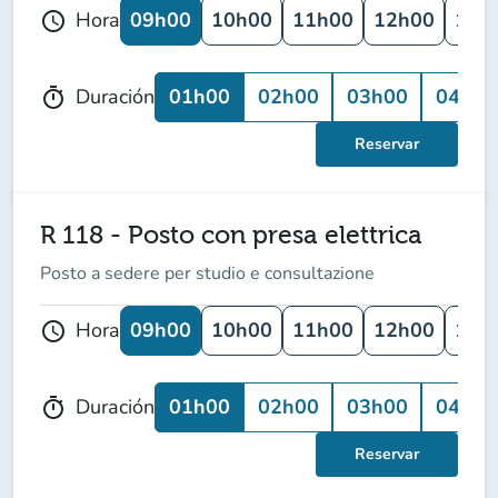
09h00
10h00
11h00
12h00
13h
Hora
schedule
01h00
02h00
03h00
04h00
Duración
timer
Reservar
R 118 - Posto con presa elettrica
Posto a sedere per studio e consultazione
09h00
10h00
11h00
12h00
13h
Hora
schedule
01h00
02h00
03h00
04h00
Duración
timer
Reservar