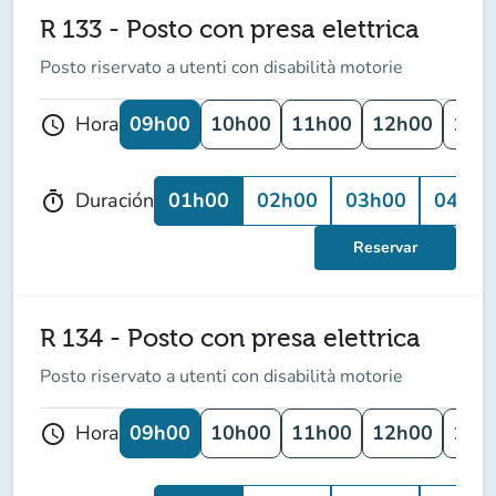
R 133 - Posto con presa elettrica
Posto riservato a utenti con disabilità motorie
09h00
10h00
11h00
12h00
13h
Hora
schedule
01h00
02h00
03h00
04h00
Duración
timer
Reservar
R 134 - Posto con presa elettrica
Posto riservato a utenti con disabilità motorie
09h00
10h00
11h00
12h00
13h
Hora
schedule