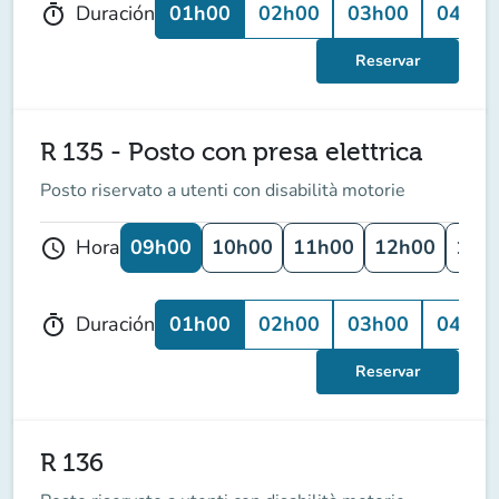
01h00
02h00
03h00
04h00
Duración
timer
Reservar
R 135 - Posto con presa elettrica
Posto riservato a utenti con disabilità motorie
09h00
10h00
11h00
12h00
13h
Hora
schedule
01h00
02h00
03h00
04h00
Duración
timer
Reservar
R 136