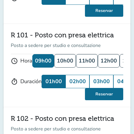
Reservar
R 101 - Posto con presa elettrica
Posto a sedere per studio e consultazione
09h00
10h00
11h00
12h00
13h
Hora
schedule
01h00
02h00
03h00
04h00
Duración
timer
Reservar
R 102 - Posto con presa elettrica
Posto a sedere per studio e consultazione