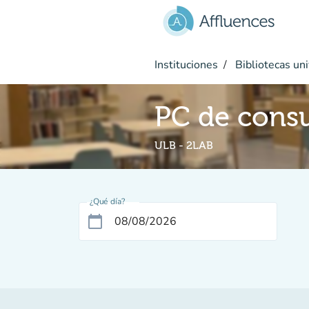
Ir al contenido principal
Instituciones
Bibliotecas uni
PC de consu
ULB - 2LAB
¿Qué día?
calendar_today