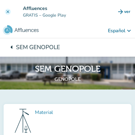
Ir al contenido principal
Affluences
arrow_forward
ver
clear
(nuev
GRATIS
– Google Play
keyboard_arrow_down
Español
arrow_left
SEM GENOPOLE
Vuelta:
SEM GENOPOLE
GENOPOLE
Material