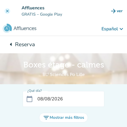
Ir al contenido principal
Affluences
arrow_forward
ver
clear
(nuev
GRATIS
– Google Play
keyboard_arrow_down
Español
arrow_left
Reserva
Vuelta:
Boxes étage - calmes
BU Sciences Po Lille
¿Qué día?
calendar_today
filter_list
Mostrar más filtros