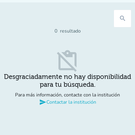
search
0
resultado
content_paste_off
Desgraciadamente no hay disponibilidad
para tu búsqueda.
Para más información, contacte con la institución
send
Contactar la institución