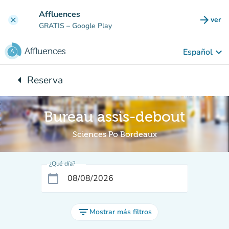
Ir al contenido principal
Affluences
arrow_forward
ver
clear
(nuev
GRATIS
– Google Play
keyboard_arrow_down
Español
arrow_left
Reserva
Vuelta:
Bureau assis-debout
Sciences Po Bordeaux
¿Qué día?
calendar_today
filter_list
Mostrar más filtros