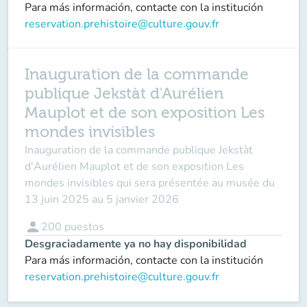
Para más información, contacte con la institución
reservation.prehistoire@culture.gouv.fr
Inauguration de la commande
publique Jekstàt d'Aurélien
Mauplot et de son exposition Les
mondes invisibles
Inauguration de la commande publique
Jekstàt
d'Aurélien Mauplot et de son exposition
Les
mondes invisibles
qui sera présentée au musée du
13 juin 2025 au 5 janvier 2026
person
200
puestos
Desgraciadamente ya no hay disponibilidad
Para más información, contacte con la institución
reservation.prehistoire@culture.gouv.fr