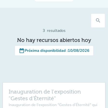
search
3
resultados
No hay recursos abiertos hoy
date_range
Próxima disponibilidad
:
10/08/2026
Inauguration de l'exposition
"Gestes d’Éternité"
Inauguration de l'exposition "Gestes d’Éternité" qui