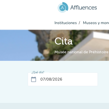
Ir al contenido principal
Instituciones
Museos y mon
Cita
Musée national de Préhistoir
¿Qué día?
calendar_today