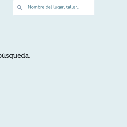
Nombre del lugar, taller...
search
 búsqueda.