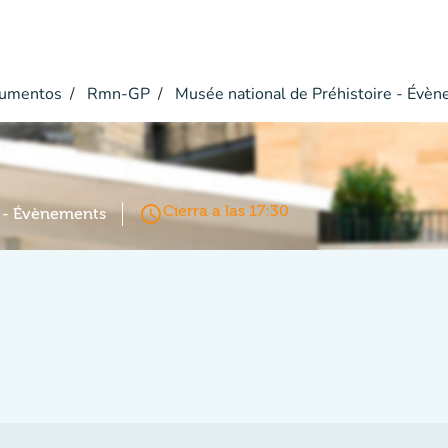
umentos
Rmn-GP
Musée national de Préhistoire - Évè
access_time
Cierra a las 17:30
e - Évènements