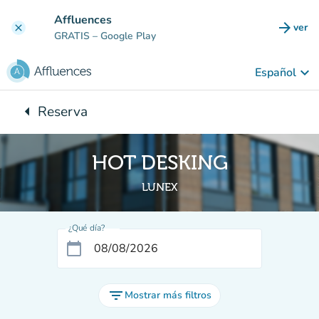
Ir al contenido principal
Affluences
arrow_forward
ver
clear
(nuev
GRATIS
– Google Play
keyboard_arrow_down
Español
arrow_left
Reserva
Vuelta:
HOT DESKING
LUNEX
¿Qué día?
calendar_today
filter_list
Mostrar más filtros