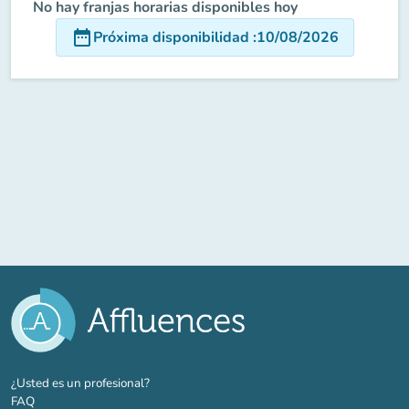
No hay franjas horarias disponibles hoy
date_range
Próxima disponibilidad
:
10/08/2026
(nueva pestaña)
¿Usted es un profesional?
FAQ