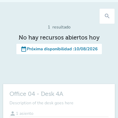
search
1
resultado
No hay recursos abiertos hoy
date_range
Próxima disponibilidad
:
10/08/2026
Office 04 - Desk 4A
Description of the desk goes here
person
1
asiento