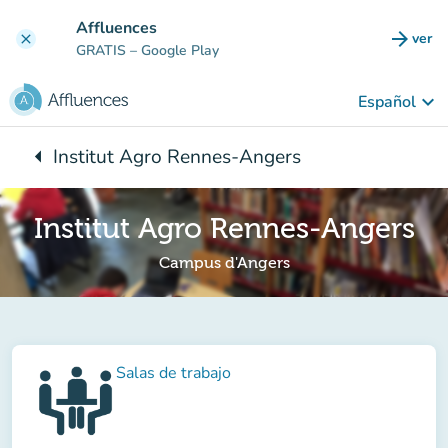
Ir al contenido principal
Affluences
arrow_forward
ver
clear
(nuev
GRATIS
– Google Play
keyboard_arrow_down
Español
arrow_left
Institut Agro Rennes-Angers
Vuelta:
Institut Agro Rennes-Angers
Campus d'Angers
Salas de trabajo