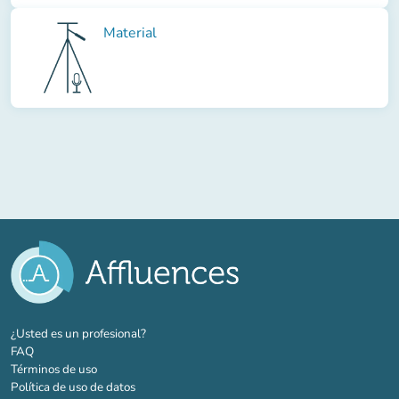
Material
(nueva pestaña)
¿Usted es un profesional?
FAQ
Términos de uso
Política de uso de datos