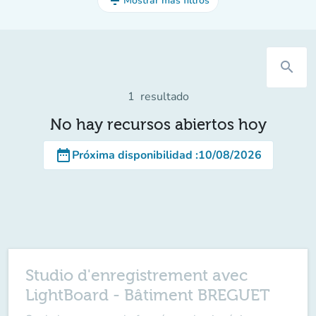
filter_list
Mostrar más filtros
search
1
resultado
No hay recursos abiertos hoy
date_range
Próxima disponibilidad
:
10/08/2026
Studio d'enregistrement avec
LightBoard - Bâtiment BREGUET