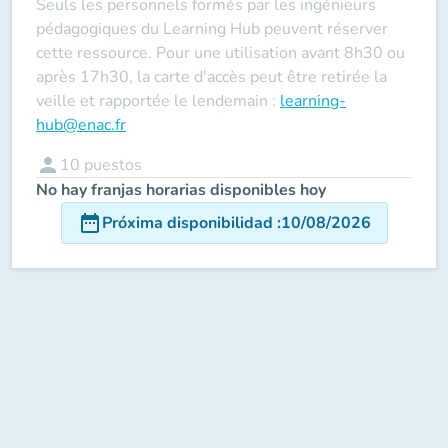
Seuls les personnels formés par les ingénieurs
pédagogiques du Learning Hub peuvent réserver
cette ressource. Pour une utilisation avant 8h30 ou
après 17h30, la carte d'accès peut être retirée la
veille et rapportée le lendemain :
learning-
hub@enac.fr
person
10
puestos
No hay franjas horarias disponibles hoy
date_range
Próxima disponibilidad
:
10/08/2026