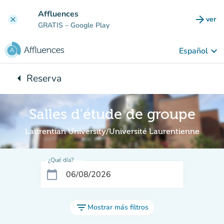
Ir al contenido principal
Affluences
arrow_forward
ver
clear
(nuev
GRATIS
– Google Play
keyboard_arrow_down
Español
arrow_left
Reserva
Vuelta:
Salles d'étude de groupe
Laurentian University/Université Laurentienne
¿Qué día?
calendar_today
filter_list
Mostrar más filtros