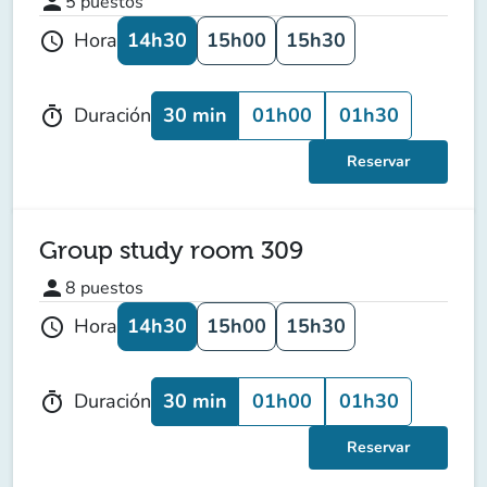
person
5
puestos
14h30
15h00
15h30
Hora
schedule
30 min
01h00
01h30
Duración
timer
Reservar
Group study room 309
person
8
puestos
14h30
15h00
15h30
Hora
schedule
30 min
01h00
01h30
Duración
timer
Reservar