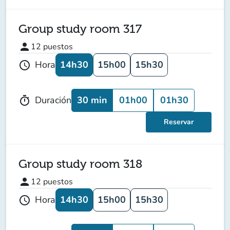
Group study room 317
person
12
puestos
14h30
15h00
15h30
Hora
schedule
30 min
01h00
01h30
Duración
timer
Reservar
Group study room 318
person
12
puestos
14h30
15h00
15h30
Hora
schedule