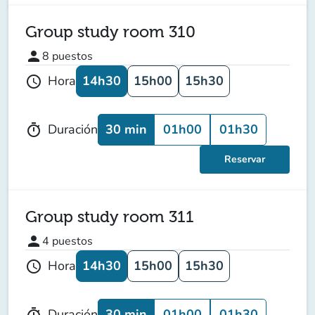
Group study room 310
person
8
puestos
14h30
15h00
15h30
Hora
schedule
30 min
01h00
01h30
Duración
timer
Reservar
Group study room 311
person
4
puestos
14h30
15h00
15h30
Hora
schedule
30 min
01h00
01h30
Duración
timer