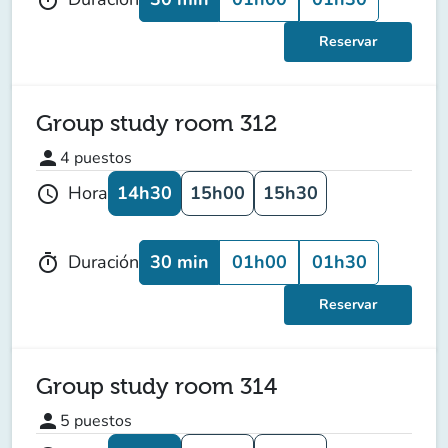
Reservar
Group study room 312
person
4
puestos
14h30
15h00
15h30
Hora
schedule
30 min
01h00
01h30
Duración
timer
Reservar
Group study room 314
person
5
puestos