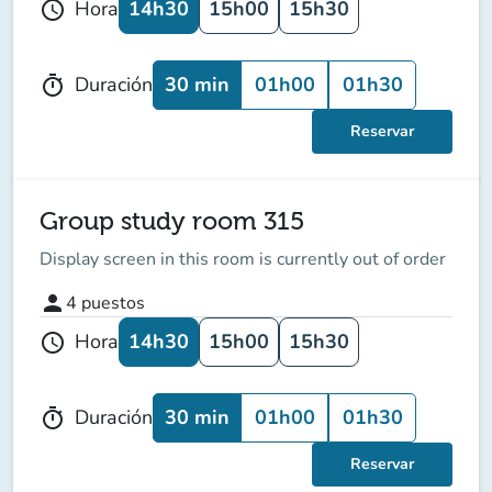
14h30
15h00
15h30
Hora
schedule
30 min
01h00
01h30
Duración
timer
Reservar
Group study room 315
Display screen in this room is currently out of order
person
4
puestos
14h30
15h00
15h30
Hora
schedule
30 min
01h00
01h30
Duración
timer
Reservar