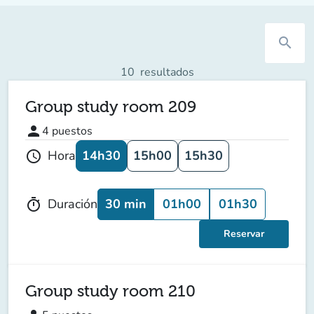
search
10
resultados
Group study room 209
person
4
puestos
14h30
15h00
15h30
Hora
schedule
30 min
01h00
01h30
Duración
timer
Reservar
Group study room 210