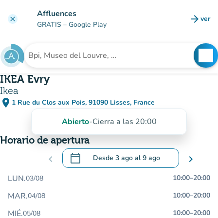
Ir al contenido principal
Affluences
arrow_forward
ver
clear
(nuev
GRATIS
– Google Play
search
See
Buscar un establecimiento
IKEA Evry
Ikea
place
1 Rue du Clos aux Pois, 91090 Lisses, France
(abrir en Google Maps)
(nueva pestaña)
Abierto
-
Cierra a las 20:00
Horario de apertura
calendar_today
chevron_left
Desde
3 ago
al
9 ago
chevron_right
.
Abra el calendario para cambiar las fecha
LUN.
10:00
–
20:00
03/08
MAR.
10:00
–
20:00
04/08
MIÉ.
10:00
–
20:00
05/08