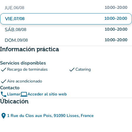
JUE.
10:00
–
20:00
06/08
VIE.
10:00
–
20:00
07/08
SÁB.
10:00
–
20:00
08/08
DOM.
10:00
–
20:00
09/08
Información práctica
Servicios disponibles
check
check
Recarga de terminales
Catering
check
Aire acondicionado
Contacto
phone
computer
Llamar
Acceder al sitio web
(nueva pestaña)
Úbicación
place
1 Rue du Clos aux Pois, 91090 Lisses, France
(abrir en Google Maps)
(nueva pestaña)