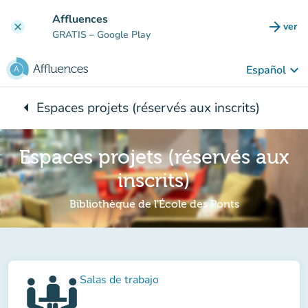
Ir al contenido principal
Affluences
arrow_forward
ver
clear
(nuev
GRATIS
– Google Play
keyboard_arrow_down
Español
arrow_left
Espaces projets (réservés aux inscrits)
Vuelta:
Espaces projets (réservés aux
inscrits)
Bibliothèque de l'École des Ponts
Salas de trabajo